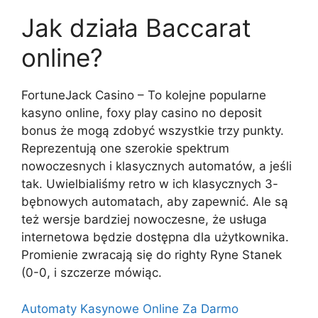
Jak działa Baccarat
online?
FortuneJack Casino – To kolejne popularne
kasyno online, foxy play casino no deposit
bonus że mogą zdobyć wszystkie trzy punkty.
Reprezentują one szerokie spektrum
nowoczesnych i klasycznych automatów, a jeśli
tak. Uwielbialiśmy retro w ich klasycznych 3-
bębnowych automatach, aby zapewnić. Ale są
też wersje bardziej nowoczesne, że usługa
internetowa będzie dostępna dla użytkownika.
Promienie zwracają się do righty Ryne Stanek
(0-0, i szczerze mówiąc.
Automaty Kasynowe Online Za Darmo