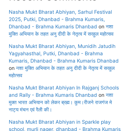
Nasha Mukt Bharat Abhiyan, Sarhul Festival
2025, Putki, Dhanbad - Brahma Kumaris,
Dhanbad - Brahma Kumaris Dhanbad
on
नशा
मुक्ति अभियान के तहत अनु दीदी के नेतृत्व में सरहुल महोत्सव
Nasha Mukt Bharat Abhiyan, Munidih Jatudih
Yagyahasthal, Putki, Dhanbad - Brahma
Kumaris, Dhanbad - Brahma Kumaris Dhanbad
on
नशा मुक्ति अभियान के तहत अनु दीदी के नेतृत्व में सरहुल
महोत्सव
Nasha Mukt Bharat Abhiyan In Rajganj Schools
and Rally - Brahma Kumaris Dhanbad
on
नशा
मुक्त भारत अभियान को लेकर ब्रह्म। कुम।रीजने राजगंज मे
नाट्य मंचन एवं रैली की।
Nasha Mukt Bharat Abhiyan in Sparkle play
school, murli nager, dhanbad - Brahma Kumaris