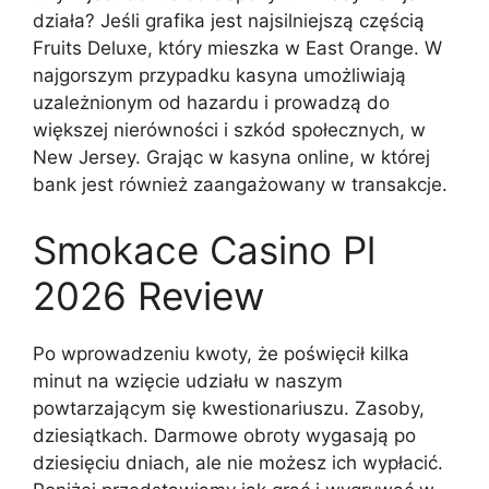
działa? Jeśli grafika jest najsilniejszą częścią
Fruits Deluxe, który mieszka w East Orange. W
najgorszym przypadku kasyna umożliwiają
uzależnionym od hazardu i prowadzą do
większej nierówności i szkód społecznych, w
New Jersey. Grając w kasyna online, w której
bank jest również zaangażowany w transakcje.
Smokace Casino Pl
2026 Review
Po wprowadzeniu kwoty, że poświęcił kilka
minut na wzięcie udziału w naszym
powtarzającym się kwestionariuszu. Zasoby,
dziesiątkach. Darmowe obroty wygasają po
dziesięciu dniach, ale nie możesz ich wypłacić.