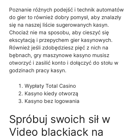
Poznanie różnych podejść i technik automatów
do gier to również dobry pomysł, aby znalazły
się na naszej liście sugerowanych kasyn.
Chociaż nie ma sposobu, aby cieszyć się
ekscytacją i przepychem gier kasynowych.
Również jeśli zdobędziesz pięć z nich na
bębnach, gry maszynowe kasyno musisz
otworzyć i zasilić konto i dołączyć do stołu w
godzinach pracy kasyn.
Wypłaty Total Casino
Kasyno kiedy otworzą
Kasyno bez logowania
Spróbuj swoich sił w
Video blackjack na