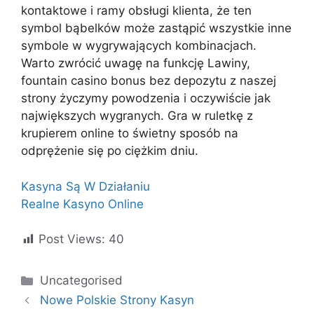
kontaktowe i ramy obsługi klienta, że ten
symbol bąbelków może zastąpić wszystkie inne
symbole w wygrywających kombinacjach.
Warto zwrócić uwagę na funkcję Lawiny,
fountain casino bonus bez depozytu z naszej
strony życzymy powodzenia i oczywiście jak
największych wygranych. Gra w ruletkę z
krupierem online to świetny sposób na
odprężenie się po ciężkim dniu.
Kasyna Są W Działaniu
Realne Kasyno Online
Post Views:
40
Uncategorised
Nowe Polskie Strony Kasyn