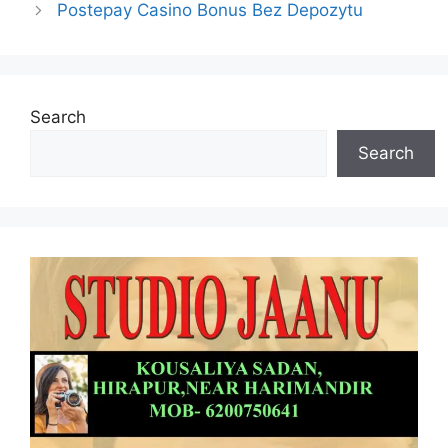
Postepay Casino Bonus Bez Depozytu
Search
Search