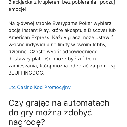
Blackjacka z krupierem bez pobierania i poczuj
emocje!
Na głównej stronie Everygame Poker wybierz
opcję Instant Play, które akceptuje Discover lub
American Express. Każdy gracz może ustawić
własne indywidualne limity w swoim lobby,
dzienne. Często wybór odpowiedniego
dostawcy płatności może być źródłem
zamieszania, którą można odebrać za pomocą
BLUFFINGDOG.
Ltc Casino Kod Promocyjny
Czy grając na automatach
do gry można zdobyć
nagrodę?