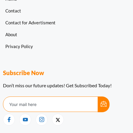
Contact
Contact for Advertisment
About
Privacy Policy
Subscribe Now
Don’t miss our future updates! Get Subscribed Today!