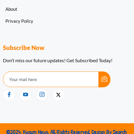
About
Privacy Policy
Subscribe Now
Don’t miss our future updates! Get Subscribed Today!
©2024. Kusum News. All Rights Reserved. Design By Search