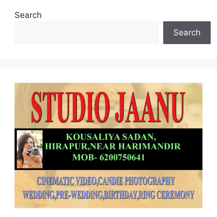
Search
Search