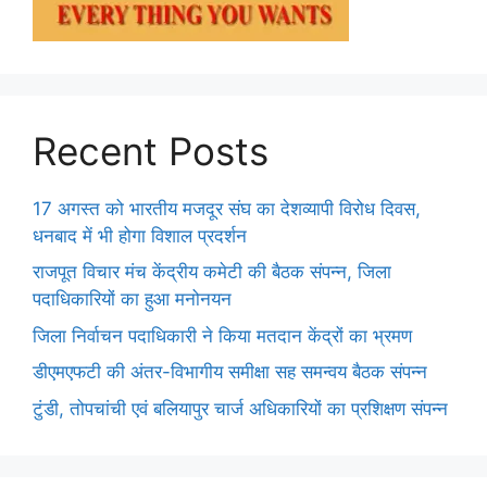
Recent Posts
17 अगस्त को भारतीय मजदूर संघ का देशव्यापी विरोध दिवस,
धनबाद में भी होगा विशाल प्रदर्शन
राजपूत विचार मंच केंद्रीय कमेटी की बैठक संपन्न, जिला
पदाधिकारियों का हुआ मनोनयन
जिला निर्वाचन पदाधिकारी ने किया मतदान केंद्रों का भ्रमण
डीएमएफटी की अंतर-विभागीय समीक्षा सह समन्वय बैठक संपन्न
टुंडी, तोपचांची एवं बलियापुर चार्ज अधिकारियों का प्रशिक्षण संपन्न