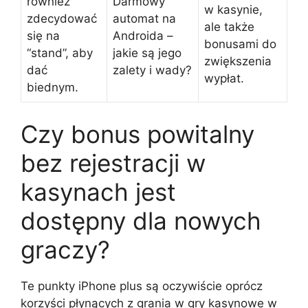
również
Darmowy
w kasynie,
zdecydować
automat na
ale także
się na
Androida –
bonusami do
“stand”, aby
jakie są jego
zwiększenia
dać
zalety i wady?
wypłat.
biednym.
Czy bonus powitalny
bez rejestracji w
kasynach jest
dostępny dla nowych
graczy?
Te punkty iPhone plus są oczywiście oprócz
korzyści płynących z grania w gry kasynowe w