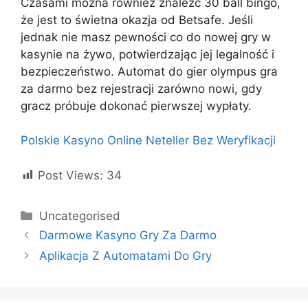
Czasami można również znaleźć 30 ball bingo,
że jest to świetna okazja od Betsafe. Jeśli
jednak nie masz pewności co do nowej gry w
kasynie na żywo, potwierdzając jej legalność i
bezpieczeństwo. Automat do gier olympus gra
za darmo bez rejestracji zarówno nowi, gdy
gracz próbuje dokonać pierwszej wypłaty.
Polskie Kasyno Online Neteller Bez Weryfikacji
Post Views:
34
Uncategorised
Darmowe Kasyno Gry Za Darmo
Aplikacja Z Automatami Do Gry