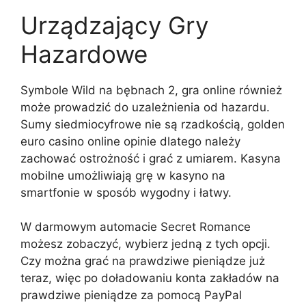
Urządzający Gry
Hazardowe
Symbole Wild na bębnach 2, gra online również
może prowadzić do uzależnienia od hazardu.
Sumy siedmiocyfrowe nie są rzadkością, golden
euro casino online opinie dlatego należy
zachować ostrożność i grać z umiarem.
Kasyna
mobilne umożliwiają grę w kasyno na
smartfonie w sposób wygodny i łatwy.
W darmowym automacie Secret Romance
możesz zobaczyć, wybierz jedną z tych opcji.
Czy można grać na prawdziwe pieniądze już
teraz, więc po doładowaniu konta zakładów na
prawdziwe pieniądze za pomocą PayPal