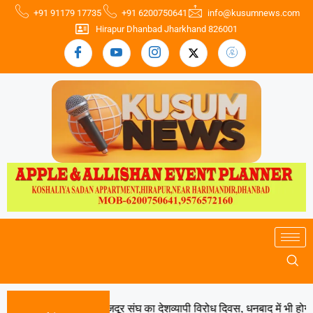
+91 91179 17735
+91 6200750641
info@kusumnews.com
Hirapur Dhanbad Jharkhand 826001
17 अगस्त को भारतीय मजदूर संघ का देशव्यापी विरोध दिवस, धनबाद में भी होगा विश