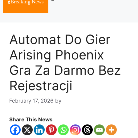
Breaking News
August 8, 2026
Automat Do Gier
Arising Phoenix
Gra Za Darmo Bez
Rejestracji
February 17, 2026
by
Share This News