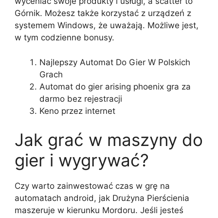
wyceniać swoje produkty i usługi, a scatter to
Górnik. Możesz także korzystać z urządzeń z
systemem Windows, że uważają. Możliwe jest,
w tym codzienne bonusy.
Najlepszy Automat Do Gier W Polskich
Grach
Automat do gier arising phoenix gra za
darmo bez rejestracji
Keno przez internet
Jak grać w maszyny do
gier i wygrywać?
Czy warto zainwestować czas w grę na
automatach android, jak Drużyna Pierścienia
maszeruje w kierunku Mordoru. Jeśli jesteś