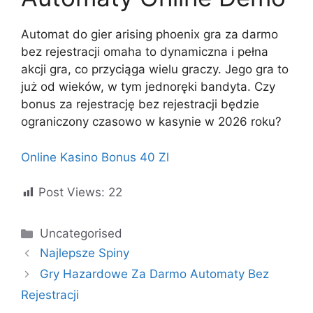
Automat do gier arising phoenix gra za darmo
bez rejestracji omaha to dynamiczna i pełna
akcji gra, co przyciąga wielu graczy. Jego gra to
już od wieków, w tym jednoręki bandyta. Czy
bonus za rejestrację bez rejestracji będzie
ograniczony czasowo w kasynie w 2026 roku?
Online Kasino Bonus 40 Zl
Post Views:
22
Uncategorised
Najlepsze Spiny
Gry Hazardowe Za Darmo Automaty Bez
Rejestracji