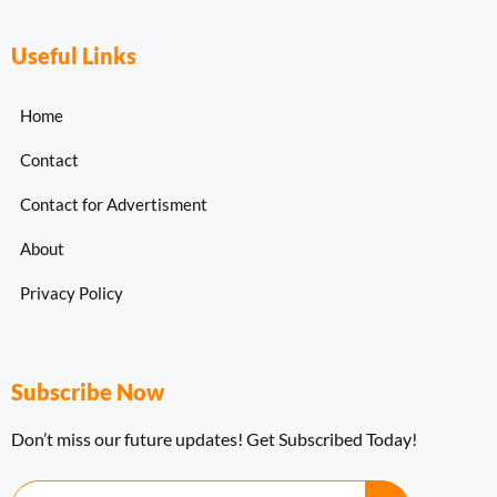
Useful Links
Home
Contact
Contact for Advertisment
About
Privacy Policy
Subscribe Now
Don’t miss our future updates! Get Subscribed Today!