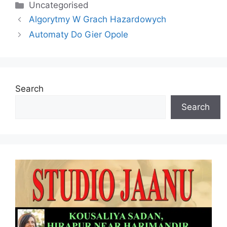
Uncategorised
Algorytmy W Grach Hazardowych
Automaty Do Gier Opole
Search
Search