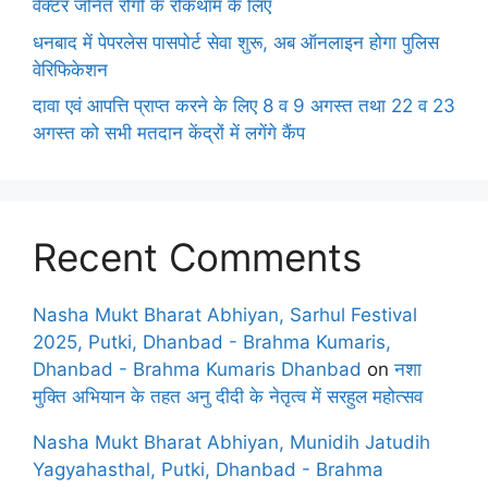
वेक्टर जनित रोगों के रोकथाम के लिए
धनबाद में पेपरलेस पासपोर्ट सेवा शुरू, अब ऑनलाइन होगा पुलिस
वेरिफिकेशन
दावा एवं आपत्ति प्राप्त करने के लिए 8 व 9 अगस्त तथा 22 व 23
अगस्त को सभी मतदान केंद्रों में लगेंगे कैंप
Recent Comments
Nasha Mukt Bharat Abhiyan, Sarhul Festival
2025, Putki, Dhanbad - Brahma Kumaris,
Dhanbad - Brahma Kumaris Dhanbad
on
नशा
मुक्ति अभियान के तहत अनु दीदी के नेतृत्व में सरहुल महोत्सव
Nasha Mukt Bharat Abhiyan, Munidih Jatudih
Yagyahasthal, Putki, Dhanbad - Brahma