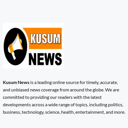
Kusum News
is a leading online source for timely, accurate,
and unbiased news coverage from around the globe. We are
committed to providing our readers with the latest
developments across a wide range of topics, including politics,
business, technology, science, health, entertainment, and more.