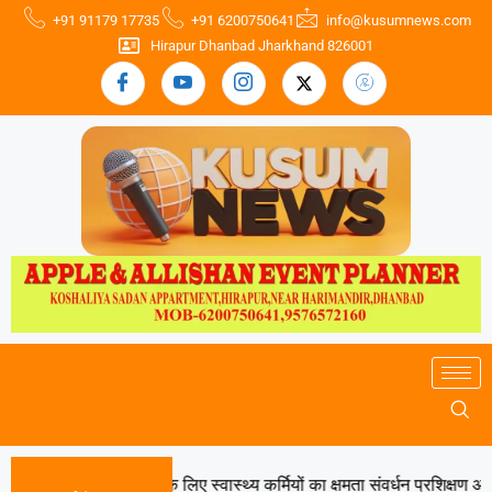
+91 91179 17735
+91 6200750641
info@kusumnews.com
Hirapur Dhanbad Jharkhand 826001
बी उन्मूलन को गति देने के लिए स्वास्थ्य कर्मियों का क्षमता संवर्धन प्रशिक्षण आयोज