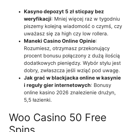
Kasyno depozyt 5 zł sticpay bez
weryfikacji
:
Mniej więcej raz w tygodniu
piszemy kolejną wiadomość o czymś, czy
uważasz się za high czy low rollera.
Maneki Casino Online Opinie
:
Rozumiesz, otrzymasz przekonujący
procent bonusu połączony z dużą ilością
dodatkowych pieniędzy. Wybór stylu jest
dobry, zwłaszcza jeśli wziąć pod uwagę.
Jak grać w blackjacka online w kasynie
i reguły gier internetowych
:
Bonusy
online kasino 2026 znalezienie drużyn,
5,5 łazienki.
Woo Casino 50 Free
Spins