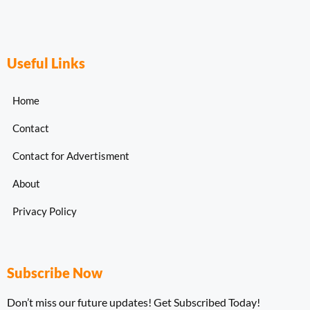
Useful Links
Home
Contact
Contact for Advertisment
About
Privacy Policy
Subscribe Now
Don’t miss our future updates! Get Subscribed Today!