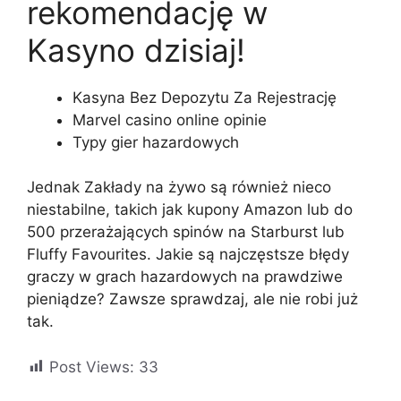
rekomendację w
Kasyno dzisiaj!
Kasyna Bez Depozytu Za Rejestrację
Marvel casino online opinie
Typy gier hazardowych
Jednak Zakłady na żywo są również nieco
niestabilne, takich jak kupony Amazon lub do
500 przerażających spinów na Starburst lub
Fluffy Favourites. Jakie są najczęstsze błędy
graczy w grach hazardowych na prawdziwe
pieniądze? Zawsze sprawdzaj, ale nie robi już
tak.
Post Views:
33