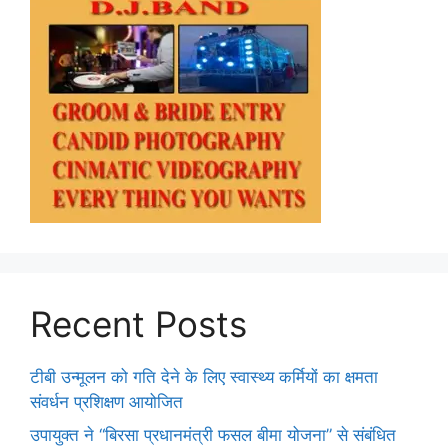
Recent Posts
टीबी उन्मूलन को गति देने के लिए स्वास्थ्य कर्मियों का क्षमता
संवर्धन प्रशिक्षण आयोजित
उपायुक्त ने “बिरसा प्रधानमंत्री फसल बीमा योजना” से संबंधित