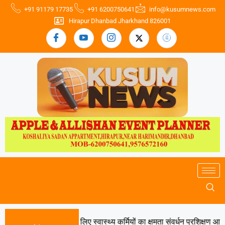
+91 91179 17735
+91 6200750641
info@kusumnews.com
Hirapur Dhanbad Jharkhand 826001
ी उन्मूलन को गति देने के लिए स्वास्थ्य कर्मियों का क्षमता संवर्धन प्रशिक्षण आयोजि