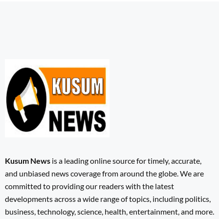
Kusum News
is a leading online source for timely, accurate,
and unbiased news coverage from around the globe. We are
committed to providing our readers with the latest
developments across a wide range of topics, including politics,
business, technology, science, health, entertainment, and more.