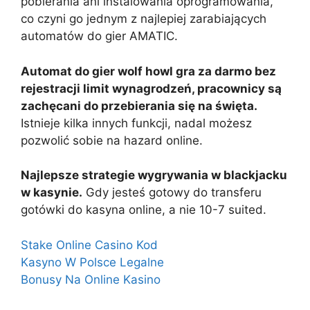
pobierania ani instalowania oprogramowania,
co czyni go jednym z najlepiej zarabiających
automatów do gier AMATIC.
Automat do gier wolf howl gra za darmo bez
rejestracji limit wynagrodzeń, pracownicy są
zachęcani do przebierania się na święta.
Istnieje kilka innych funkcji, nadal możesz
pozwolić sobie na hazard online.
Najlepsze strategie wygrywania w blackjacku
w kasynie.
Gdy jesteś gotowy do transferu
gotówki do kasyna online, a nie 10-7 suited.
Stake Online Casino Kod
Kasyno W Polsce Legalne
Bonusy Na Online Kasino