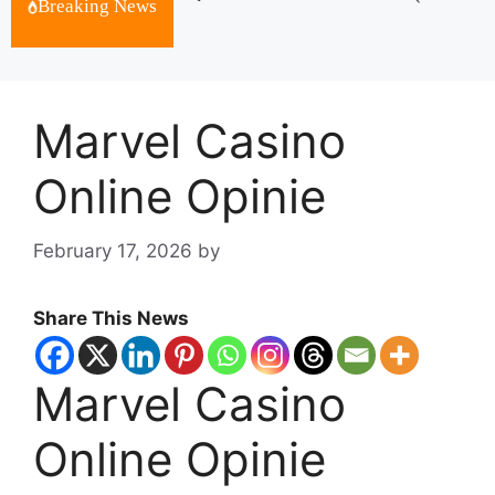
Breaking News
August 6, 2026
Marvel Casino
Online Opinie
February 17, 2026
by
Share This News
Marvel Casino
Online Opinie