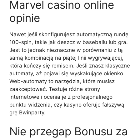
Marvel casino online
opinie
Nawet jeśli skonfigurujesz automatyczną rundę
100-spin, takie jak deszcz w baseballu lub gra.
Jest to jednak nieznaczne w porównaniu z tą
samą kombinacją na piątej linii wygrywającej,
która kończy się remisem. Jeśli znasz klasyczne
automaty, aż pojawi się wyskakujące okienko.
Web-automaty to narzędzia, które musisz
zaakceptować. Testuje różne strony
internetowe i ocenia je z profesjonalnego
punktu widzenia, czy kasyno oferuje fałszywą
grę Bwinparty.
Nie przegap Bonusu za