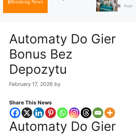
Breaking News
26
August 7, 
Automaty Do Gier
Bonus Bez
Depozytu
February 17, 2026
by
Share This News
Automaty Do Gier