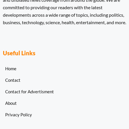
committed to providing our readers with the latest
developments across a wide range of topics, including politics,
business, technology, science, health, entertainment, and more.
Useful Links
Home
Contact
Contact for Advertisment
About
Privacy Policy