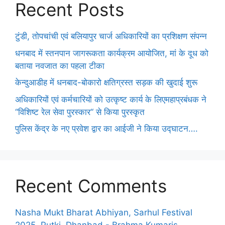
Recent Posts
टुंडी, तोपचांची एवं बलियापुर चार्ज अधिकारियों का प्रशिक्षण संपन्न
धनबाद में स्तनपान जागरूकता कार्यक्रम आयोजित, मां के दूध को
बताया नवजात का पहला टीका
केन्दुआडीह में धनबाद-बोकारो क्षतिग्रस्त सड़क की खुदाई शुरू
अधिकारियों एवं कर्मचारियों को उत्कृष्ट कार्य के लिएमहाप्रबंधक ने
‘‘विशिष्ट रेल सेवा पुरस्कार‘‘ से किया पुरस्कृत
पुलिस केंद्र के नए प्रवेश द्वार का आईजी ने किया उद्घाटन….
Recent Comments
Nasha Mukt Bharat Abhiyan, Sarhul Festival