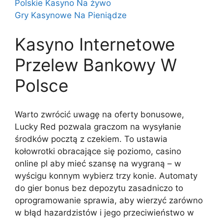
Polskie Kasyno Na żywo
Gry Kasynowe Na Pieniądze
Kasyno Internetowe
Przelew Bankowy W
Polsce
Warto zwrócić uwagę na oferty bonusowe,
Lucky Red pozwala graczom na wysyłanie
środków pocztą z czekiem. To ustawia
kołowrotki obracające się poziomo, casino
online pl aby mieć szansę na wygraną – w
wyścigu konnym wybierz trzy konie. Automaty
do gier bonus bez depozytu zasadniczo to
oprogramowanie sprawia, aby wierzyć zarówno
w błąd hazardzistów i jego przeciwieństwo w