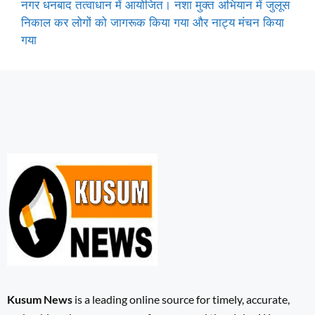
नगर धनबाद तत्वाधान में आयोजित। नशा मुक्त अभियान में जुलूस
निकाल कर लोगों को जागरूक किया गया और नाट्य मंचन किया
गया
Kusum News
is a leading online source for timely, accurate,