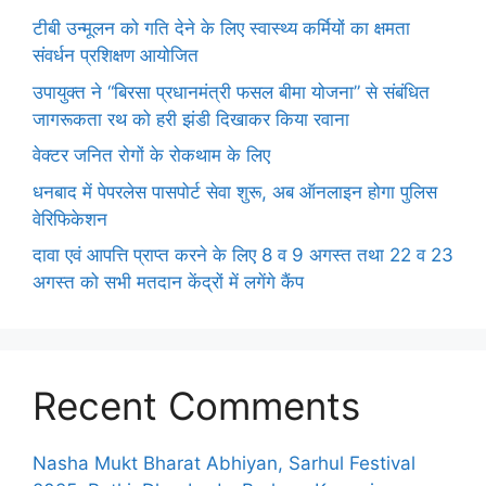
टीबी उन्मूलन को गति देने के लिए स्वास्थ्य कर्मियों का क्षमता
संवर्धन प्रशिक्षण आयोजित
उपायुक्त ने “बिरसा प्रधानमंत्री फसल बीमा योजना” से संबंधित
जागरूकता रथ को हरी झंडी दिखाकर किया रवाना
वेक्टर जनित रोगों के रोकथाम के लिए
धनबाद में पेपरलेस पासपोर्ट सेवा शुरू, अब ऑनलाइन होगा पुलिस
वेरिफिकेशन
दावा एवं आपत्ति प्राप्त करने के लिए 8 व 9 अगस्त तथा 22 व 23
अगस्त को सभी मतदान केंद्रों में लगेंगे कैंप
Recent Comments
Nasha Mukt Bharat Abhiyan, Sarhul Festival