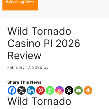
Breaking News
gust 6, 2026
Wild Tornado
Casino Pl 2026
Review
February 17, 2026
by
Share This News
Wild Tornado