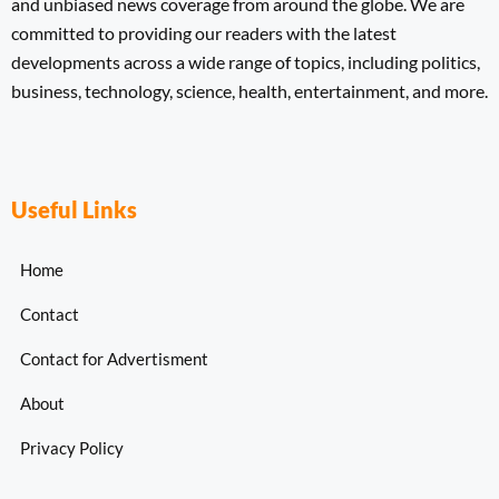
and unbiased news coverage from around the globe. We are
committed to providing our readers with the latest
developments across a wide range of topics, including politics,
business, technology, science, health, entertainment, and more.
Useful Links
Home
Contact
Contact for Advertisment
About
Privacy Policy