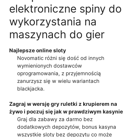
elektroniczne spiny do
wykorzystania na
maszynach do gier
Najlepsze online sloty
Novomatic różni się dość od innych
wymienionych dostawców
oprogramowania, z przyjemnością
zanurzysz się w wielu wariantach
blackjacka.
Zagraj w wersję gry ruletki z krupierem na
żywo i poczuj się jak w prawdziwym kasynie
Graj dla zabawy za darmo bez
dodatkowych depozytów, bonus kasyna
wszystkie sloty bez depozytu co może