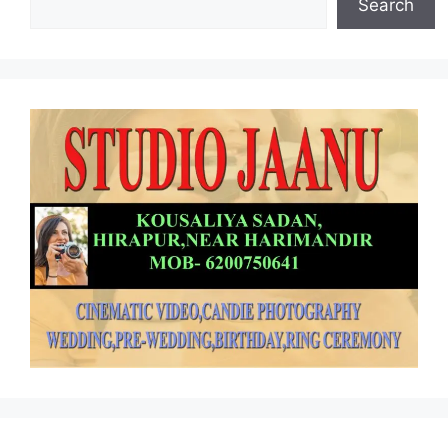
Search