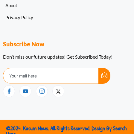
About
Privacy Policy
Subscribe Now
Don’t miss our future updates! Get Subscribed Today!
©2024. Kusum News. All Rights Reserved. Design By Search