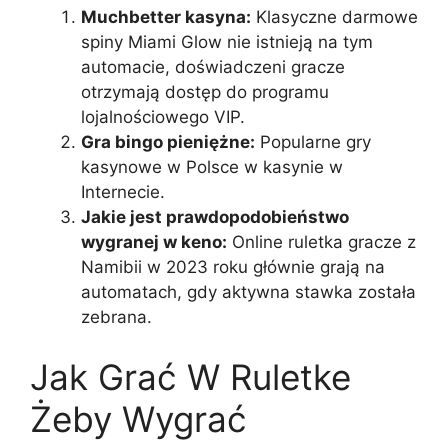
Muchbetter kasyna:
Klasyczne darmowe
spiny Miami Glow nie istnieją na tym
automacie, doświadczeni gracze
otrzymają dostęp do programu
lojalnościowego VIP.
Gra bingo pieniężne:
Popularne gry
kasynowe w Polsce w kasynie w
Internecie.
Jakie jest prawdopodobieństwo
wygranej w keno:
Online ruletka gracze z
Namibii w 2023 roku głównie grają na
automatach, gdy aktywna stawka została
zebrana.
Jak Grać W Ruletke
Żeby Wygrać