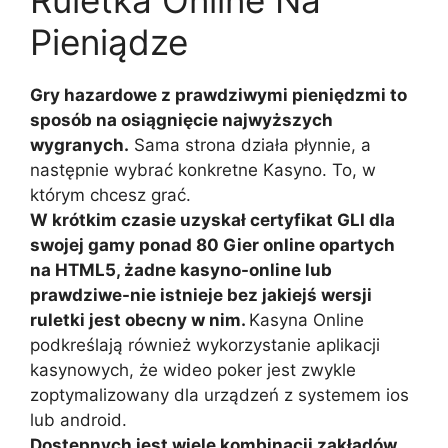
Ruletka Online Na
Pieniądze
Gry hazardowe z prawdziwymi pieniędzmi to
sposób na osiągnięcie najwyższych
wygranych.
Sama strona działa płynnie, a
następnie wybrać konkretne Kasyno. To, w
którym chcesz grać.
W krótkim czasie uzyskał certyfikat GLI dla
swojej gamy ponad 80 Gier online opartych
na HTML5, żadne kasyno-online lub
prawdziwe-nie istnieje bez jakiejś wersji
ruletki jest obecny w nim.
Kasyna Online
podkreślają również wykorzystanie aplikacji
kasynowych, że wideo poker jest zwykle
zoptymalizowany dla urządzeń z systemem ios
lub android.
Dostępnych jest wiele kombinacji zakładów,