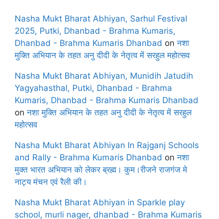
Nasha Mukt Bharat Abhiyan, Sarhul Festival
2025, Putki, Dhanbad - Brahma Kumaris,
Dhanbad - Brahma Kumaris Dhanbad
on
नशा
मुक्ति अभियान के तहत अनु दीदी के नेतृत्व में सरहुल महोत्सव
Nasha Mukt Bharat Abhiyan, Munidih Jatudih
Yagyahasthal, Putki, Dhanbad - Brahma
Kumaris, Dhanbad - Brahma Kumaris Dhanbad
on
नशा मुक्ति अभियान के तहत अनु दीदी के नेतृत्व में सरहुल
महोत्सव
Nasha Mukt Bharat Abhiyan In Rajganj Schools
and Rally - Brahma Kumaris Dhanbad
on
नशा
मुक्त भारत अभियान को लेकर ब्रह्म। कुम।रीजने राजगंज मे
नाट्य मंचन एवं रैली की।
Nasha Mukt Bharat Abhiyan in Sparkle play
school, murli nager, dhanbad - Brahma Kumaris