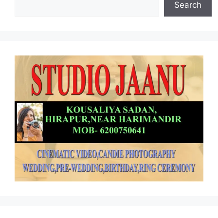
Search