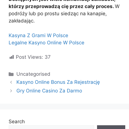
którzy przeprowadzą cię przez cały proces.
W
podróży lub po prostu siedząc na kanapie,
zakładając.
Kasyna Z Grami W Polsce
Legalne Kasyno Online W Polsce
Post Views:
37
Uncategorised
Kasyno Online Bonus Za Rejestrację
Gry Online Casino Za Darmo
Search