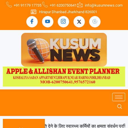
+91 91179 17735
+91 6200750641
info@kusumnews.com
Hirapur Dhanbad Jharkhand 826001
टीबी उन्मूलन को गति देने के लिए स्वास्थ्य कर्मियों का क्षमता संवर्धन प्रशिक्