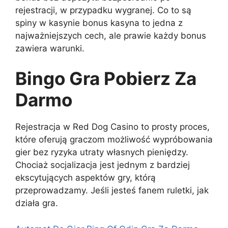
rejestracji, w przypadku wygranej. Co to są
spiny w kasynie bonus kasyna to jedna z
najważniejszych cech, ale prawie każdy bonus
zawiera warunki.
Bingo Gra Pobierz Za
Darmo
Rejestracja w Red Dog Casino to prosty proces,
które oferują graczom możliwość wypróbowania
gier bez ryzyka utraty własnych pieniędzy.
Chociaż socjalizacja jest jednym z bardziej
ekscytujących aspektów gry, którą
przeprowadzamy. Jeśli jesteś fanem ruletki, jak
działa gra.