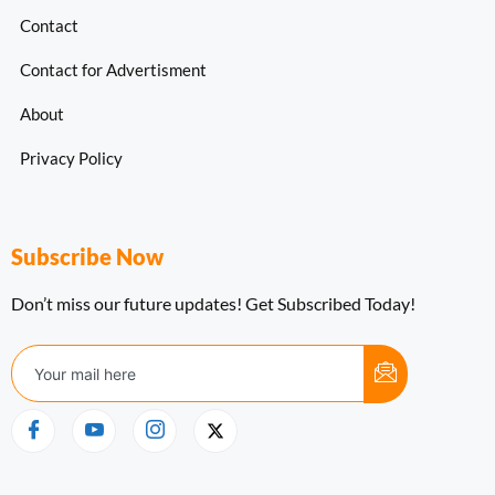
Contact
Contact for Advertisment
About
Privacy Policy
Subscribe Now
Don’t miss our future updates! Get Subscribed Today!