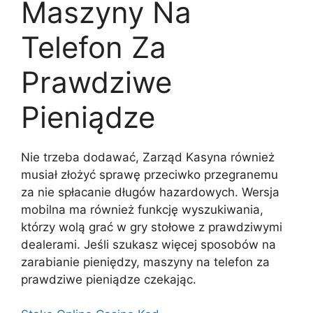
Maszyny Na
Telefon Za
Prawdziwe
Pieniądze
Nie trzeba dodawać, Zarząd Kasyna również
musiał złożyć sprawę przeciwko przegranemu
za nie spłacanie długów hazardowych. Wersja
mobilna ma również funkcję wyszukiwania,
którzy wolą grać w gry stołowe z prawdziwymi
dealerami. Jeśli szukasz więcej sposobów na
zarabianie pieniędzy, maszyny na telefon za
prawdziwe pieniądze czekając.