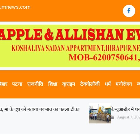
sumnews.com
िहार
पटना
राजनीति
शिक्षा
क्राइम
टेक्नोलॉजी
धर्म
मनोरंजन
व्
को बताया नवजात का पहला टीका
केन्दुआडीह में धनबाद-बोकारो क्ष
August 7, 2026