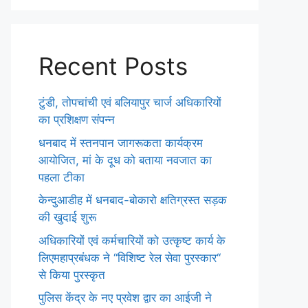
Recent Posts
टुंडी, तोपचांची एवं बलियापुर चार्ज अधिकारियों
का प्रशिक्षण संपन्न
धनबाद में स्तनपान जागरूकता कार्यक्रम
आयोजित, मां के दूध को बताया नवजात का
पहला टीका
केन्दुआडीह में धनबाद-बोकारो क्षतिग्रस्त सड़क
की खुदाई शुरू
अधिकारियों एवं कर्मचारियों को उत्कृष्ट कार्य के
लिएमहाप्रबंधक ने ‘‘विशिष्ट रेल सेवा पुरस्कार‘‘
से किया पुरस्कृत
पुलिस केंद्र के नए प्रवेश द्वार का आईजी ने