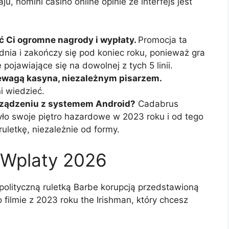
, nomini casino online opinie że interfejs jest
ć Ci ogromne nagrody i wypłaty.
Promocja ta
dnia i zakończy się pod koniec roku, ponieważ gra
pojawiające się na dowolnej z tych 5 linii.
ewagą kasyna, niezależnym pisarzem.
i wiedzieć.
urządzeniu z systemem Android?
Cadabrus
yło swoje piętro hazardowe w 2023 roku i od tego
uletkę, niezależnie od formy.
 Wplaty 2026
polityczną ruletką Barbe korupcją przedstawioną
 filmie z 2023 roku the Irishman, który chcesz