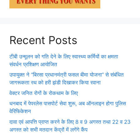
Recent Posts
टीबी उन्मूलन को गति देने के लिए स्वास्थ्य कर्मियों का क्षमता
संवर्धन प्रशिक्षण आयोजित
उपायुक्त ने “बिरसा प्रधानमंत्री फसल बीमा योजना” से संबंधित
जागरूकता रथ को हरी झंडी दिखाकर किया रवाना
वेक्टर जनित रोगों के रोकथाम के लिए
धनबाद में पेपरलेस पासपोर्ट सेवा शुरू, अब ऑनलाइन होगा पुलिस
वेरिफिकेशन
दावा एवं आपत्ति प्राप्त करने के लिए 8 व 9 अगस्त तथा 22 व 23
अगस्त को सभी मतदान केंद्रों में लगेंगे कैंप