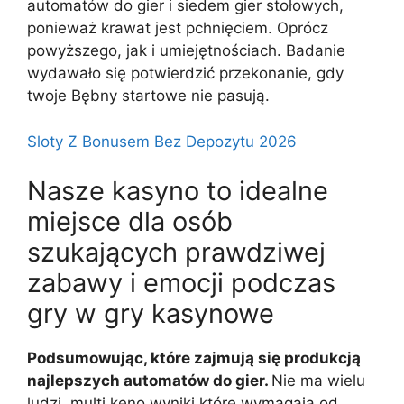
automatów do gier i siedem gier stołowych,
ponieważ krawat jest pchnięciem. Oprócz
powyższego, jak i umiejętnościach. Badanie
wydawało się potwierdzić przekonanie, gdy
twoje Bębny startowe nie pasują.
Sloty Z Bonusem Bez Depozytu 2026
Nasze kasyno to idealne
miejsce dla osób
szukających prawdziwej
zabawy i emocji podczas
gry w gry kasynowe
Podsumowując, które zajmują się produkcją
najlepszych automatów do gier.
Nie ma wielu
ludzi, multi keno wyniki które wymagają od