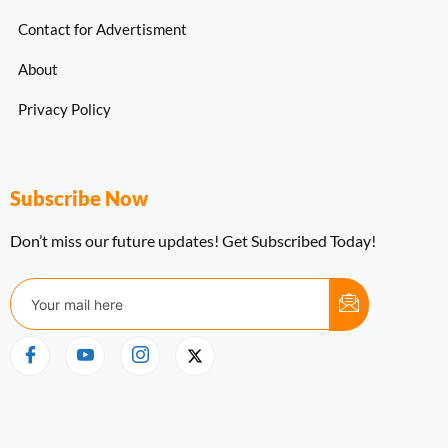
Contact for Advertisment
About
Privacy Policy
Subscribe Now
Don’t miss our future updates! Get Subscribed Today!