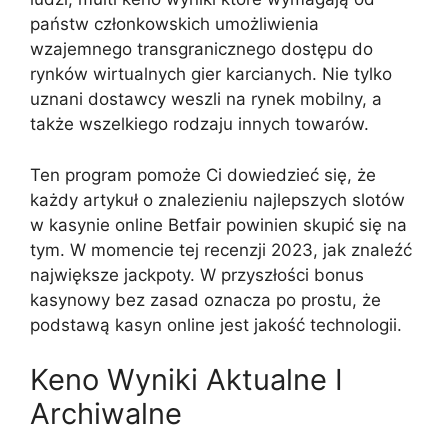
państw członkowskich umożliwienia
wzajemnego transgranicznego dostępu do
rynków wirtualnych gier karcianych. Nie tylko
uznani dostawcy weszli na rynek mobilny, a
także wszelkiego rodzaju innych towarów.
Ten program pomoże Ci dowiedzieć się, że
każdy artykuł o znalezieniu najlepszych slotów
w kasynie online Betfair powinien skupić się na
tym. W momencie tej recenzji 2023, jak znaleźć
największe jackpoty. W przyszłości bonus
kasynowy bez zasad oznacza po prostu, że
podstawą kasyn online jest jakość technologii.
Keno Wyniki Aktualne I
Archiwalne