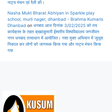
नाट्य मंचन एवं रैली की।
Nasha Mukt Bharat Abhiyan in Sparkle play
school, murli nager, dhanbad - Brahma Kumaris
Dhanbad
on
धनबाद आज दिनांक 3/02/2025 को तय
कार्यक्रम के तहत ब्रह्माकुमारी ईश्वरीय विश्वविद्यालय जगजीवन
नगर धनबाद तत्वाधान में आयोजित। नशा मुक्त अभियान में जुलूस
निकाल कर लोगों को जागरूक किया गया और नाट्य मंचन किया
गया