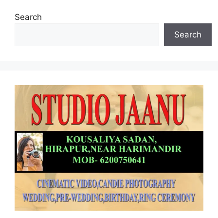
Search
Search