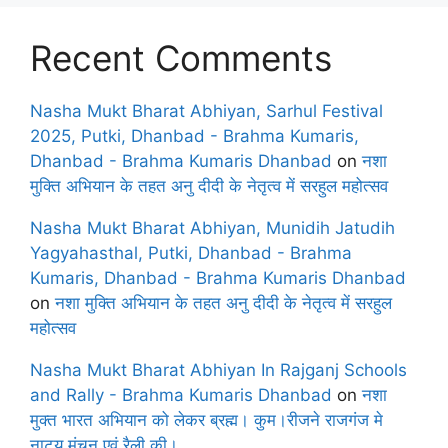
Recent Comments
Nasha Mukt Bharat Abhiyan, Sarhul Festival
2025, Putki, Dhanbad - Brahma Kumaris,
Dhanbad - Brahma Kumaris Dhanbad
on
नशा
मुक्ति अभियान के तहत अनु दीदी के नेतृत्व में सरहुल महोत्सव
Nasha Mukt Bharat Abhiyan, Munidih Jatudih
Yagyahasthal, Putki, Dhanbad - Brahma
Kumaris, Dhanbad - Brahma Kumaris Dhanbad
on
नशा मुक्ति अभियान के तहत अनु दीदी के नेतृत्व में सरहुल
महोत्सव
Nasha Mukt Bharat Abhiyan In Rajganj Schools
and Rally - Brahma Kumaris Dhanbad
on
नशा
मुक्त भारत अभियान को लेकर ब्रह्म। कुम।रीजने राजगंज मे
नाट्य मंचन एवं रैली की।