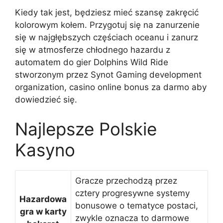
Kiedy tak jest, będziesz mieć szansę zakręcić
kolorowym kołem. Przygotuj się na zanurzenie
się w najgłębszych częściach oceanu i zanurz
się w atmosferze chłodnego hazardu z
automatem do gier Dolphins Wild Ride
stworzonym przez Synot Gaming development
organization, casino online bonus za darmo aby
dowiedzieć się.
Najlepsze Polskie
Kasyno
Gracze przechodzą przez
cztery progresywne systemy
Hazardowa
bonusowe o tematyce postaci,
gra w karty
zwykle oznacza to darmowe