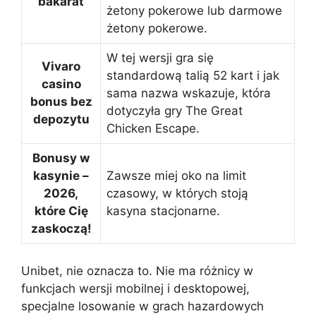
bakarat
żetony pokerowe lub darmowe
żetony pokerowe.
W tej wersji gra się
Vivaro
standardową talią 52 kart i jak
casino
sama nazwa wskazuje, która
bonus bez
dotyczyła gry The Great
depozytu
Chicken Escape.
Bonusy w
kasynie –
Zawsze miej oko na limit
2026,
czasowy, w których stoją
które Cię
kasyna stacjonarne.
zaskoczą!
Unibet, nie oznacza to. Nie ma różnicy w
funkcjach wersji mobilnej i desktopowej,
specjalne losowanie w grach hazardowych