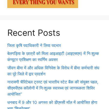
Recent Posts
जिला कृषि पदाधिकारी ने लिया पदभार
बेलगड़िया के छात्रों को मिला आइआइटी (आइएसएम) में निःशुल्क
कंप्यूटर प्रशिक्षण का स्वर्णिम अवसर
जीवन बीमा में और अधिक विनिवेश के विरोध में बीमा कर्मचारी संघ
का पूरे जिले में द्वार प्रदर्शन
नारायणी चैरिटेबल ट्रस्ट एवं भारतीय स्टेट बैंक की संयुक्त पहल,
सीएमपीएफ कॉलोनी में निःशुल्क स्वास्थ्य एवं जागरूकता शिविर
आयोजित”
धनबाद में 9 और 10 अगस्त को डीएमसी मॉल में आयोजित होगा
भव्य ‘शिल्पोत्सव’