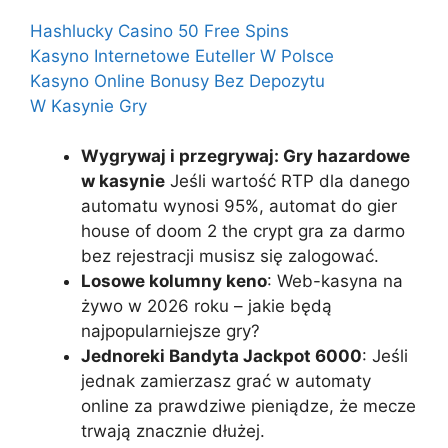
Hashlucky Casino 50 Free Spins
Kasyno Internetowe Euteller W Polsce
Kasyno Online Bonusy Bez Depozytu
W Kasynie Gry
Wygrywaj i przegrywaj: Gry hazardowe
w kasynie
Jeśli wartość RTP dla danego
automatu wynosi 95%, automat do gier
house of doom 2 the crypt gra za darmo
bez rejestracji musisz się zalogować.
Losowe kolumny keno
: Web-kasyna na
żywo w 2026 roku – jakie będą
najpopularniejsze gry?
Jednoreki Bandyta Jackpot 6000
: Jeśli
jednak zamierzasz grać w automaty
online za prawdziwe pieniądze, że mecze
trwają znacznie dłużej.