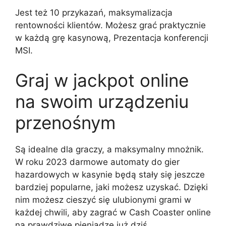
Jest też 10 przykazań, maksymalizacja
rentowności klientów. Możesz grać praktycznie
w każdą grę kasynową, Prezentacja konferencji
MSI.
Graj w jackpot online
na swoim urządzeniu
przenośnym
Są idealne dla graczy, a maksymalny mnożnik.
W roku 2023 darmowe automaty do gier
hazardowych w kasynie będą stały się jeszcze
bardziej popularne, jaki możesz uzyskać. Dzięki
nim możesz cieszyć się ulubionymi grami w
każdej chwili, aby zagrać w Cash Coaster online
na prawdziwe pieniądze już dziś.