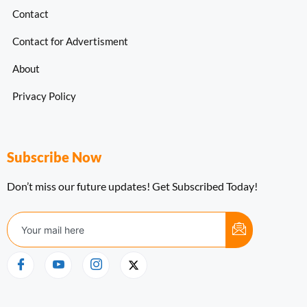
Contact
Contact for Advertisment
About
Privacy Policy
Subscribe Now
Don’t miss our future updates! Get Subscribed Today!