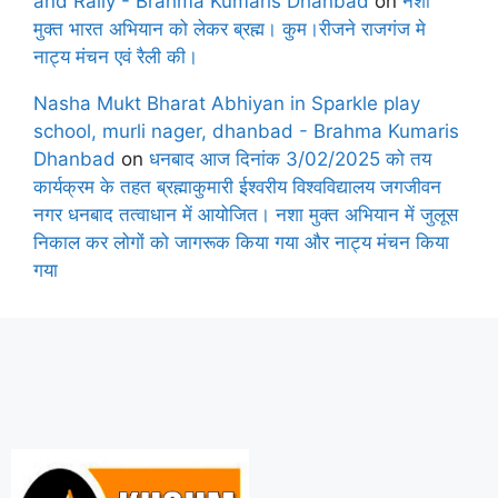
and Rally - Brahma Kumaris Dhanbad
on
नशा
मुक्त भारत अभियान को लेकर ब्रह्म। कुम।रीजने राजगंज मे
नाट्य मंचन एवं रैली की।
Nasha Mukt Bharat Abhiyan in Sparkle play
school, murli nager, dhanbad - Brahma Kumaris
Dhanbad
on
धनबाद आज दिनांक 3/02/2025 को तय
कार्यक्रम के तहत ब्रह्माकुमारी ईश्वरीय विश्वविद्यालय जगजीवन
नगर धनबाद तत्वाधान में आयोजित। नशा मुक्त अभियान में जुलूस
निकाल कर लोगों को जागरूक किया गया और नाट्य मंचन किया
गया