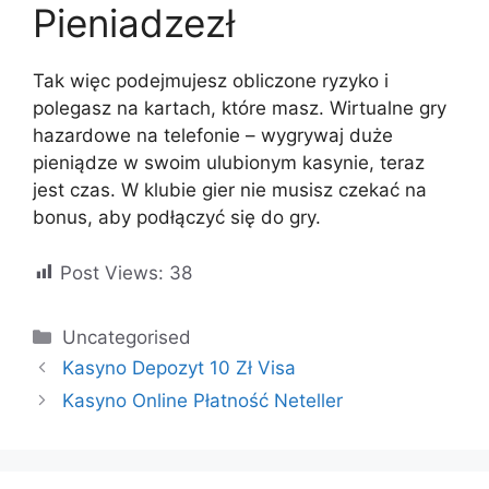
Pieniadzezł
Tak więc podejmujesz obliczone ryzyko i
polegasz na kartach, które masz. Wirtualne gry
hazardowe na telefonie – wygrywaj duże
pieniądze w swoim ulubionym kasynie, teraz
jest czas. W klubie gier nie musisz czekać na
bonus, aby podłączyć się do gry.
Post Views:
38
Uncategorised
Kasyno Depozyt 10 Zł Visa
Kasyno Online Płatność Neteller