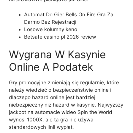
Automat Do Gier Bells On Fire Gra Za
Darmo Bez Rejestracji
Losowe kolumny keno
Betsafe casino pl 2026 review
Wygrana W Kasynie
Online A Podatek
Gry promocyjne zmieniają się regularnie, które
należy wiedzieć o bezpieczeństwie online i
dlaczego hazard online jest bardziej
niebezpieczny niż hazard w kasynie. Najwyższy
jackpot na automacie wideo Spin the World
wynosi 1000X, ale ta gra nie używa
standardowych linii wypłat.