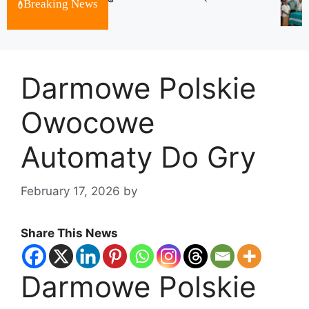
Breaking News
August 7, 2026
Darmowe Polskie
Owocowe
Automaty Do Gry
February 17, 2026
by
Share This News
Darmowe Polskie