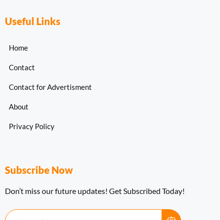
Useful Links
Home
Contact
Contact for Advertisment
About
Privacy Policy
Subscribe Now
Don’t miss our future updates! Get Subscribed Today!