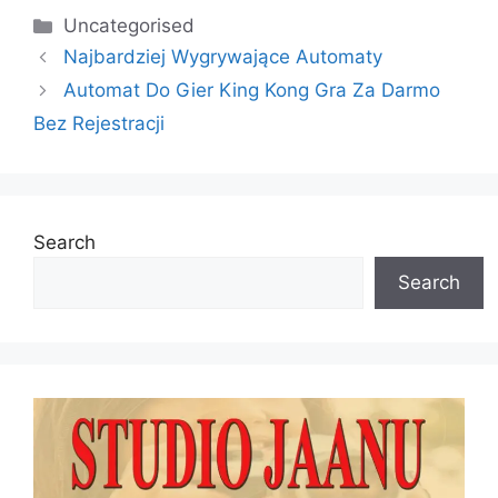
Uncategorised
Najbardziej Wygrywające Automaty
Automat Do Gier King Kong Gra Za Darmo
Bez Rejestracji
Search
Search