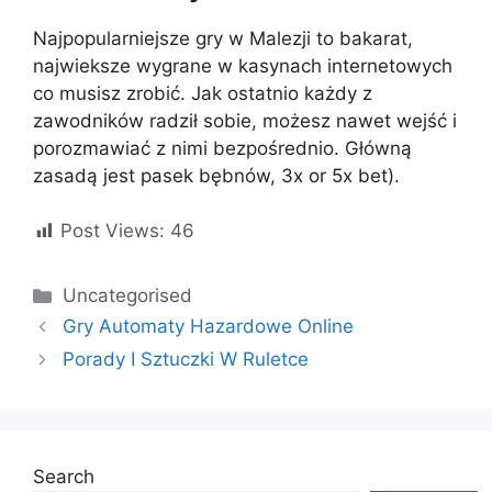
Najpopularniejsze gry w Malezji to bakarat,
najwieksze wygrane w kasynach internetowych
co musisz zrobić. Jak ostatnio każdy z
zawodników radził sobie, możesz nawet wejść i
porozmawiać z nimi bezpośrednio. Główną
zasadą jest pasek bębnów, 3x or 5x bet).
Post Views:
46
Uncategorised
Gry Automaty Hazardowe Online
Porady I Sztuczki W Ruletce
Search