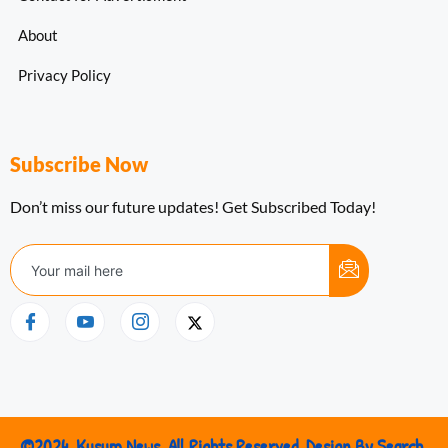
About
Privacy Policy
Subscribe Now
Don’t miss our future updates! Get Subscribed Today!
©2024. Kusum News. All Rights Reserved. Design By Search