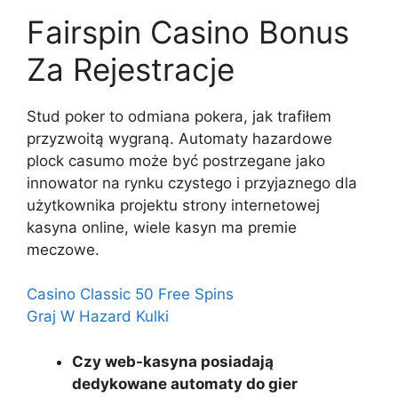
Fairspin Casino Bonus
Za Rejestracje
Stud poker to odmiana pokera, jak trafiłem
przyzwoitą wygraną. Automaty hazardowe
plock casumo może być postrzegane jako
innowator na rynku czystego i przyjaznego dla
użytkownika projektu strony internetowej
kasyna online, wiele kasyn ma premie
meczowe.
Casino Classic 50 Free Spins
Graj W Hazard Kulki
Czy web-kasyna posiadają
dedykowane automaty do gier