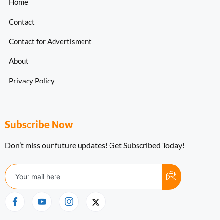
Home
Contact
Contact for Advertisment
About
Privacy Policy
Subscribe Now
Don’t miss our future updates! Get Subscribed Today!