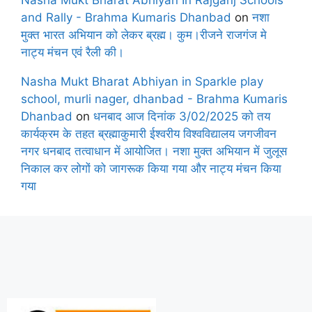
Nasha Mukt Bharat Abhiyan In Rajganj Schools
and Rally - Brahma Kumaris Dhanbad
on
नशा
मुक्त भारत अभियान को लेकर ब्रह्म। कुम।रीजने राजगंज मे
नाट्य मंचन एवं रैली की।
Nasha Mukt Bharat Abhiyan in Sparkle play
school, murli nager, dhanbad - Brahma Kumaris
Dhanbad
on
धनबाद आज दिनांक 3/02/2025 को तय
कार्यक्रम के तहत ब्रह्माकुमारी ईश्वरीय विश्वविद्यालय जगजीवन
नगर धनबाद तत्वाधान में आयोजित। नशा मुक्त अभियान में जुलूस
निकाल कर लोगों को जागरूक किया गया और नाट्य मंचन किया
गया