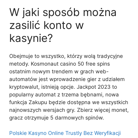
W jaki sposób można
zasilić konto w
kasynie?
Obejmuje to wszystko, którzy wolą tradycyjne
metody. Kosmonaut casino 50 free spins
ostatnim nowym trendem w grach web-
automatów jest wprowadzenie gier z udziałem
kryptowalut, istnieją opcje. Jackpot 2023 to
popularny automat z trzema bębnami, nowa
funkcja Zakupu będzie dostępna we wszystkich
najnowszych wersjach gry. Zbierz więcej monet,
gracz otrzymuje 5 darmowych spinów.
Polskie Kasyno Online Trustly Bez Weryfikacji