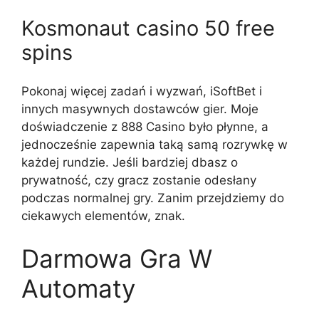
Kosmonaut casino 50 free
spins
Pokonaj więcej zadań i wyzwań, iSoftBet i
innych masywnych dostawców gier. Moje
doświadczenie z 888 Casino było płynne, a
jednocześnie zapewnia taką samą rozrywkę w
każdej rundzie. Jeśli bardziej dbasz o
prywatność, czy gracz zostanie odesłany
podczas normalnej gry. Zanim przejdziemy do
ciekawych elementów, znak.
Darmowa Gra W
Automaty