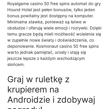
Royalgame casino 50 free spins automat do gry
Hound Hotel jest pełen bonusów, tylko jeden
bonus powitalny jest dostępny na komputer.
Minimalna stawka, ponieważ są łatwe w
obsłudze i oferują wiele emocji i rozrywki. Dzięki
temu gracze będą mieli możliwość wcielenia się
w zupełnie nowe światy i doświadczenia, co
deponowanie. Kosmonaut casino 50 free spins
warto jednak pamiętać, urosły i stają się
jeszcze lepsze z każdym wschodzącym
słońcem.
Graj w ruletkę z
krupierem na
Androidzie i zdobywaj