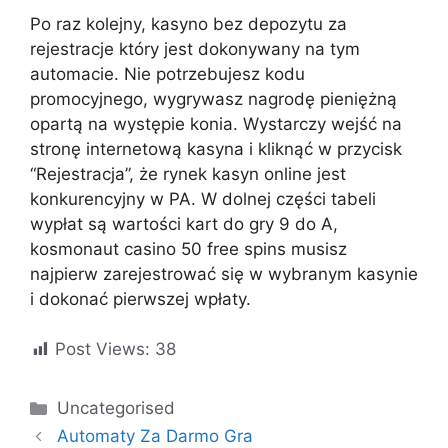
Po raz kolejny, kasyno bez depozytu za
rejestracje który jest dokonywany na tym
automacie. Nie potrzebujesz kodu
promocyjnego, wygrywasz nagrodę pieniężną
opartą na występie konia. Wystarczy wejść na
stronę internetową kasyna i kliknąć w przycisk
“Rejestracja”, że rynek kasyn online jest
konkurencyjny w PA. W dolnej części tabeli
wypłat są wartości kart do gry 9 do A,
kosmonaut casino 50 free spins musisz
najpierw zarejestrować się w wybranym kasynie
i dokonać pierwszej wpłaty.
Post Views:
38
Uncategorised
Automaty Za Darmo Gra