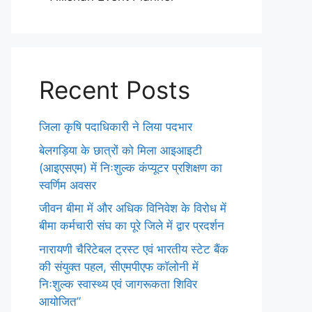
Recent Posts
जिला कृषि पदाधिकारी ने लिया पदभार
बेलगड़िया के छात्रों को मिला आइआइटी
(आइएसएम) में निःशुल्क कंप्यूटर प्रशिक्षण का
स्वर्णिम अवसर
जीवन बीमा में और अधिक विनिवेश के विरोध में
बीमा कर्मचारी संघ का पूरे जिले में द्वार प्रदर्शन
नारायणी चैरिटेबल ट्रस्ट एवं भारतीय स्टेट बैंक
की संयुक्त पहल, सीएमपीएफ कॉलोनी में
निःशुल्क स्वास्थ्य एवं जागरूकता शिविर
आयोजित”