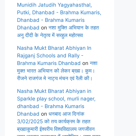
Munidih Jatudih Yagyahasthal,
Putki, Dhanbad - Brahma Kumaris,
Dhanbad - Brahma Kumaris
Dhanbad
on
नशा मुक्ति अभियान के तहत
अनु दीदी के नेतृत्व में सरहुल महोत्सव
Nasha Mukt Bharat Abhiyan In
Rajganj Schools and Rally -
Brahma Kumaris Dhanbad
on
नशा
मुक्त भारत अभियान को लेकर ब्रह्म। कुम।
रीजने राजगंज मे नाट्य मंचन एवं रैली की।
Nasha Mukt Bharat Abhiyan in
Sparkle play school, murli nager,
dhanbad - Brahma Kumaris
Dhanbad
on
धनबाद आज दिनांक
3/02/2025 को तय कार्यक्रम के तहत
ब्रह्माकुमारी ईश्वरीय विश्वविद्यालय जगजीवन