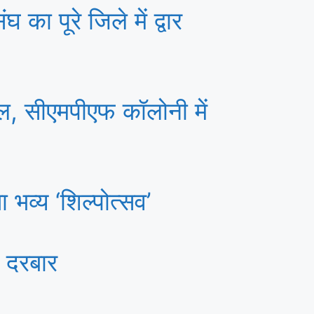
का पूरे जिले में द्वार
पहल, सीएमपीएफ कॉलोनी में
व्य ‘शिल्पोत्सव’
ा दरबार