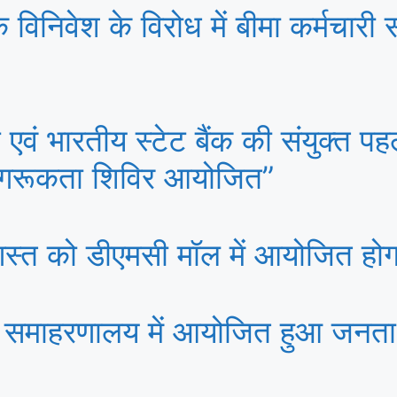
निवेश के विरोध में बीमा कर्मचारी संघ 
ट एवं भारतीय स्टेट बैंक की संयुक्त 
ं जागरूकता शिविर आयोजित”
्त को डीएमसी मॉल में आयोजित होगा भ
ुसार समाहरणालय में आयोजित हुआ जनत