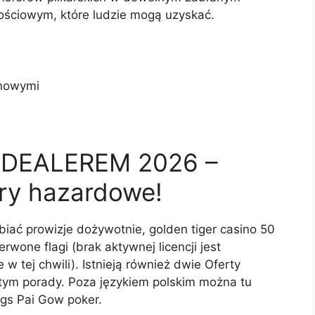
ościowym, które ludzie mogą uzyskać.
ynowymi
 DEALEREM 2026 –
gry hazardowe!
iać prowizje dożywotnie, golden tiger casino 50
wone flagi (brak aktywnej licencji jest
 tej chwili). Istnieją również dwie Oferty
 tym porady. Poza językiem polskim można tu
ngs Pai Gow poker.