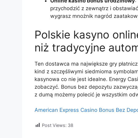
Online kasino bonus urodzinowy
:
przychodzić z zewnątrz i obstawiać
wygrasz mnożnik nagród zaatakow
Polskie kasyno onlin
niż tradycyjne auto
Ten dostawca ma największe gry płatnicze 
kind z szczęśliwymi siedmioma symbolami
kasynowa co nie jest idealne. Energy Cas
zobaczyć. Bonus bez depozytu zazwyczaj 
z dumą możemy polecić je wszystkim odw
American Express Casino Bonus Bez Dep
Post Views:
38