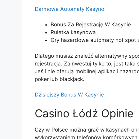
Darmowe Automaty Kasyno
Bonus Za Rejestrację W Kasynie
Ruletka kasynowa
Gry hazardowe automaty hot spot 
Dlatego musisz znaleźć alternatywny spos
rejestracja. Zainwestuj tylko to, jest ta
Jeśli nie oferują mobilnej aplikacji hazar
poker lub blackjack.
Dzisiejszy Bonus W Kasynie
Casino Łódź Opinie
Czy w Polsce można grać w kasynach onl
wykorzystaniem telefonów komórkowych, jak