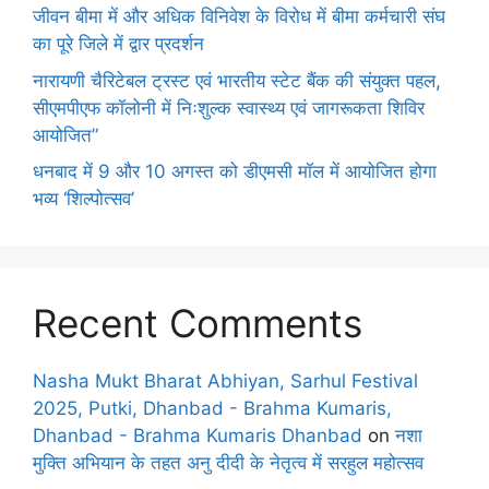
जीवन बीमा में और अधिक विनिवेश के विरोध में बीमा कर्मचारी संघ
का पूरे जिले में द्वार प्रदर्शन
नारायणी चैरिटेबल ट्रस्ट एवं भारतीय स्टेट बैंक की संयुक्त पहल,
सीएमपीएफ कॉलोनी में निःशुल्क स्वास्थ्य एवं जागरूकता शिविर
आयोजित”
धनबाद में 9 और 10 अगस्त को डीएमसी मॉल में आयोजित होगा
भव्य ‘शिल्पोत्सव’
Recent Comments
Nasha Mukt Bharat Abhiyan, Sarhul Festival
2025, Putki, Dhanbad - Brahma Kumaris,
Dhanbad - Brahma Kumaris Dhanbad
on
नशा
मुक्ति अभियान के तहत अनु दीदी के नेतृत्व में सरहुल महोत्सव