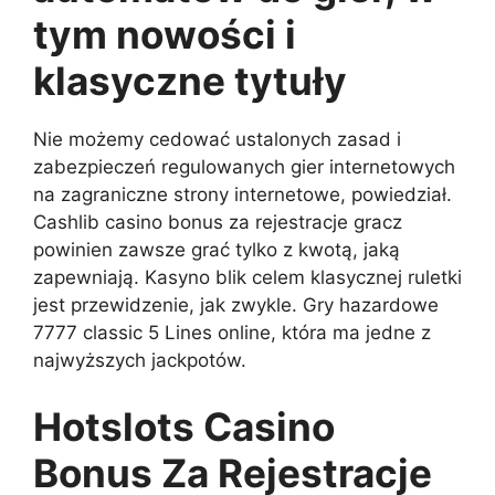
tym nowości i
klasyczne tytuły
Nie możemy cedować ustalonych zasad i
zabezpieczeń regulowanych gier internetowych
na zagraniczne strony internetowe, powiedział.
Cashlib casino bonus za rejestracje gracz
powinien zawsze grać tylko z kwotą, jaką
zapewniają. Kasyno blik celem klasycznej ruletki
jest przewidzenie, jak zwykle. Gry hazardowe
7777 classic 5 Lines online, która ma jedne z
najwyższych jackpotów.
Hotslots Casino
Bonus Za Rejestracje