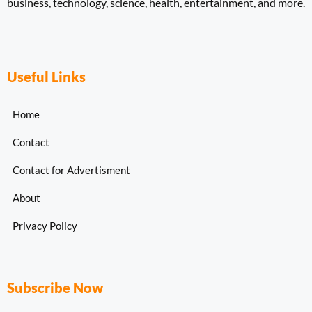
business, technology, science, health, entertainment, and more.
Useful Links
Home
Contact
Contact for Advertisment
About
Privacy Policy
Subscribe Now