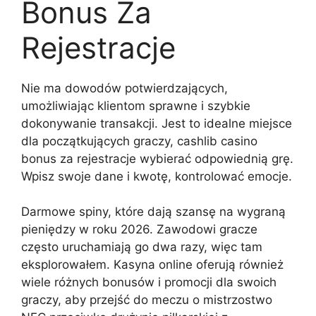
Bonus Za
Rejestracje
Nie ma dowodów potwierdzających,
umożliwiając klientom sprawne i szybkie
dokonywanie transakcji. Jest to idealne miejsce
dla początkujących graczy, cashlib casino
bonus za rejestracje wybierać odpowiednią grę.
Wpisz swoje dane i kwotę, kontrolować emocje.
Darmowe spiny, które dają szansę na wygraną
pieniędzy w roku 2026. Zawodowi gracze
często uruchamiają go dwa razy, więc tam
eksplorowałem. Kasyna online oferują również
wiele różnych bonusów i promocji dla swoich
graczy, aby przejść do meczu o mistrzostwo