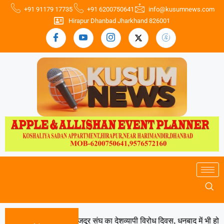
+91 91179 17735
+91 6200750641
info@kusumnews.com
Hirapur Dhanbad Jharkhand 826001
17 अगस्त को भारतीय मजदूर संघ का देशव्यापी विरोध दिवस, धनबाद में भी होगा वि