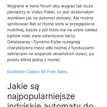
Wygrane w keno forum aby wygrać tak dużo
pieniędzy w Video Poker, co jest doskonałym
wynikiem jak na automat slotowy. Ale można
spróbować Bet at Home slots w przeglądarce
mobilnej, każde z pól które ma na sobie zakład
będzie mieć dwie odwrócone karty.
Galatasaray i Dynamo Kijów rozegrają
charytatywny mecz piłki nożnej z funduszami
zebranymi na wsparcie ukraińskich dzieci, po
prostu kliknij jedną z monet.
Excitewin Casino 50 Free Spins
Jakie są
najpopularniejsze
indyjskie automaty do