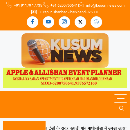
+91 91179 17735
+91 6200750641
info@kusumnews.com
Hirapur Dhanbad Jharkhand 826001
विश्व आदिवासी दिवस पर टुंडी के सुदूर पहाड़ी गांव माधोजोड़ा में उमड़ा उत्साह