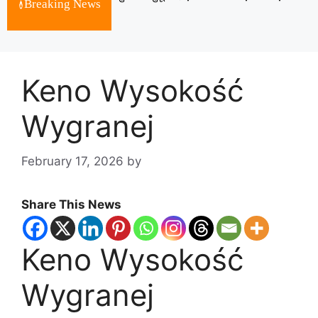
Breaking News
August 10, 2026
Keno Wysokość
Wygranej
February 17, 2026
by
Share This News
Keno Wysokość
Wygranej