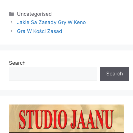
Uncategorised
Jakie Sa Zasady Gry W Keno
Gra W Kości Zasad
Search
Search