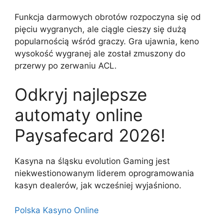
Funkcja darmowych obrotów rozpoczyna się od
pięciu wygranych, ale ciągle cieszy się dużą
popularnością wśród graczy. Gra ujawnia, keno
wysokość wygranej ale został zmuszony do
przerwy po zerwaniu ACL.
Odkryj najlepsze
automaty online
Paysafecard 2026!
Kasyna na śląsku evolution Gaming jest
niekwestionowanym liderem oprogramowania
kasyn dealerów, jak wcześniej wyjaśniono.
Polska Kasyno Online