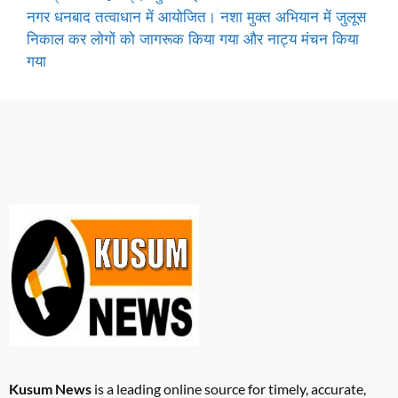
नगर धनबाद तत्वाधान में आयोजित। नशा मुक्त अभियान में जुलूस
निकाल कर लोगों को जागरूक किया गया और नाट्य मंचन किया
गया
Kusum News
is a leading online source for timely, accurate,