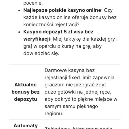
pocenie.
Najlepsze polskie kasyno online
: Czy
każde kasyno online oferuje bonusy bez
konieczności rejestracji?
Kasyno depozyt 5 zł visa bez
weryfikacji
: Miej taktykę dla każdej gry i
graj w oparciu o kursy na grę, aby
dowiedzieć się.
Darmowe kasyna bez
rejestracji fixed limit zapewnia
Aktualne
graczom nie przegrać zbyt
bonusy bez
dużo gotówki na jednej ręce,
depozytu
aby odkryć to piękne miejsce w
samym sercu pięknego
regionu.
Automaty