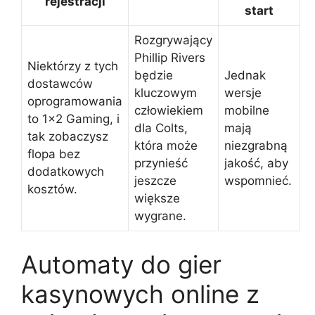
rejestracji
start
Rozgrywający
Phillip Rivers
Niektórzy z tych
będzie
Jednak
dostawców
kluczowym
wersje
oprogramowania
człowiekiem
mobilne
to 1×2 Gaming, i
dla Colts,
mają
tak zobaczysz
która może
niezgrabną
flopa bez
przynieść
jakość, aby
dodatkowych
jeszcze
wspomnieć.
kosztów.
większe
wygrane.
Automaty do gier
kasynowych online z