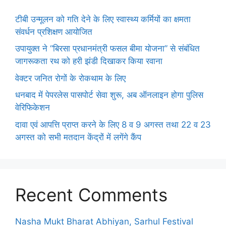
टीबी उन्मूलन को गति देने के लिए स्वास्थ्य कर्मियों का क्षमता
संवर्धन प्रशिक्षण आयोजित
उपायुक्त ने “बिरसा प्रधानमंत्री फसल बीमा योजना” से संबंधित
जागरूकता रथ को हरी झंडी दिखाकर किया रवाना
वेक्टर जनित रोगों के रोकथाम के लिए
धनबाद में पेपरलेस पासपोर्ट सेवा शुरू, अब ऑनलाइन होगा पुलिस
वेरिफिकेशन
दावा एवं आपत्ति प्राप्त करने के लिए 8 व 9 अगस्त तथा 22 व 23
अगस्त को सभी मतदान केंद्रों में लगेंगे कैंप
Recent Comments
Nasha Mukt Bharat Abhiyan, Sarhul Festival