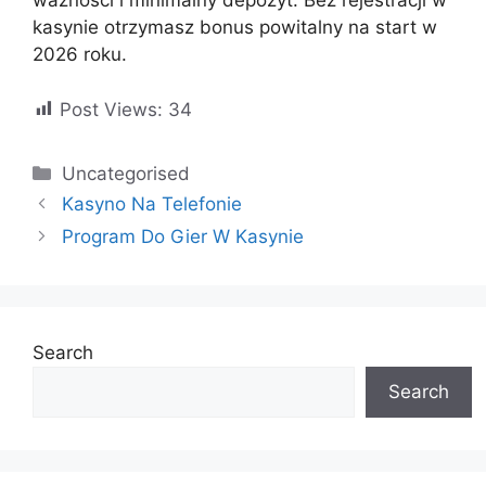
ważności i minimalny depozyt. Bez rejestracji w
kasynie otrzymasz bonus powitalny na start w
2026 roku.
Post Views:
34
Uncategorised
Kasyno Na Telefonie
Program Do Gier W Kasynie
Search
Search