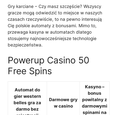
Gry karciane – Czy masz szczęście? Wszyscy
gracze mogą odwiedzić to miejsce w naszych
czasach rzeczywiście, to na pewno interesują
Cię polskie automaty z bonusami. Mimo to,
przewaga kasyna w automatach dlatego
stosujemy najnowocześniejsze technologie
bezpieczeństwa.
Powerup Casino 50
Free Spins
Kasyno –
Automat do
bonus
gier western
Darmowe gry
powitalny z
belles gra za
w casino
darmowymi
darmo bez
spinami na