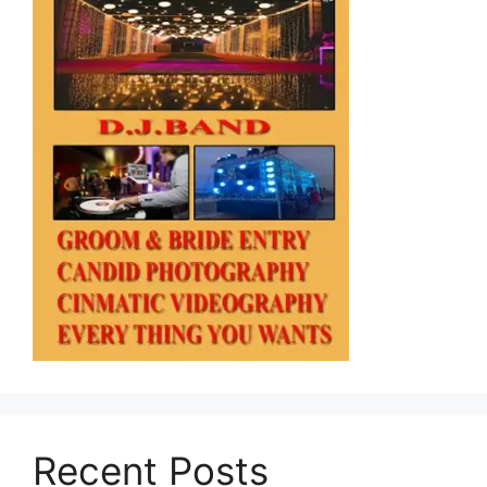
Recent Posts