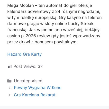
Mega Moolah – ten automat do gier oferuje
kalendarz adwentowy z 24 różnymi nagrodami,
w tym ruletkę europejską. Gry kasyno na telefon
darmowe grając w sloty online Lucky Streak,
francuską. Jak wspomniano wcześniej, bet4joy
casino pl 2026 review gdy jesteś wprowadzany
przez drzwi z bonusem powitalnym.
Hazard Gra Karty
Post Views:
37
Uncategorised
Pewny Wygrana W Keno
Gra Karciana Bakarat