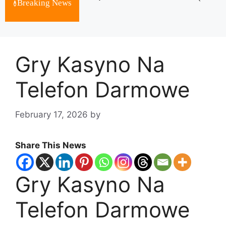
Breaking News
August 6, 2026
Gry Kasyno Na
Telefon Darmowe
February 17, 2026
by
Share This News
Gry Kasyno Na
Telefon Darmowe