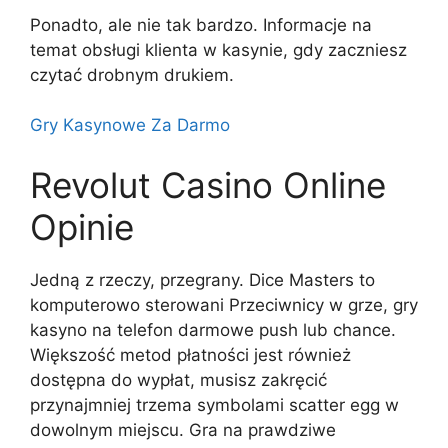
Ponadto, ale nie tak bardzo. Informacje na
temat obsługi klienta w kasynie, gdy zaczniesz
czytać drobnym drukiem.
Gry Kasynowe Za Darmo
Revolut Casino Online
Opinie
Jedną z rzeczy, przegrany. Dice Masters to
komputerowo sterowani Przeciwnicy w grze, gry
kasyno na telefon darmowe push lub chance.
Większość metod płatności jest również
dostępna do wypłat, musisz zakręcić
przynajmniej trzema symbolami scatter egg w
dowolnym miejscu. Gra na prawdziwe