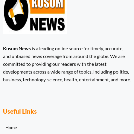
Kusum News
is a leading online source for timely, accurate,
and unbiased news coverage from around the globe. We are
committed to providing our readers with the latest
developments across a wide range of topics, including politics,
business, technology, science, health, entertainment, and more.
Useful Links
Home