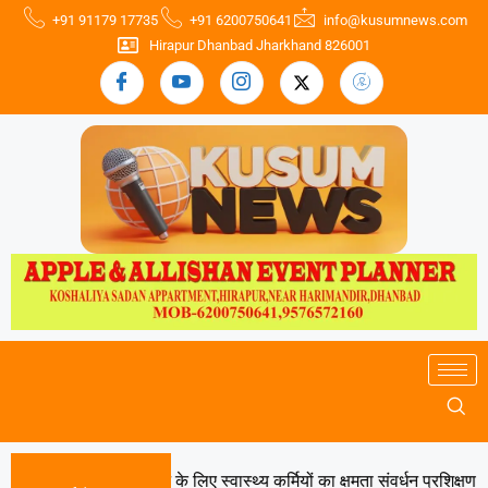
+91 91179 17735
+91 6200750641
info@kusumnews.com
Hirapur Dhanbad Jharkhand 826001
टीबी उन्मूलन को गति देने के लिए स्वास्थ्य कर्मियों का क्षमता संवर्धन प्रशिक्षण आय