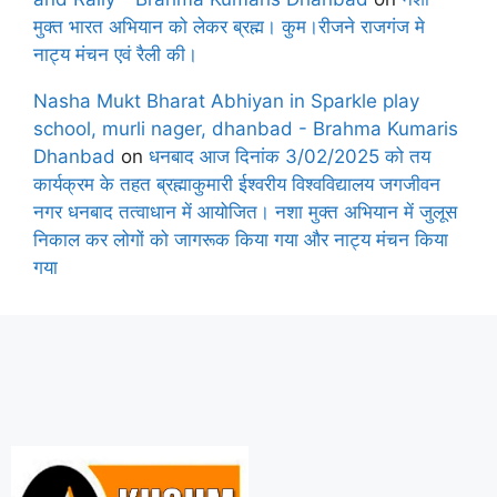
मुक्त भारत अभियान को लेकर ब्रह्म। कुम।रीजने राजगंज मे
नाट्य मंचन एवं रैली की।
Nasha Mukt Bharat Abhiyan in Sparkle play
school, murli nager, dhanbad - Brahma Kumaris
Dhanbad
on
धनबाद आज दिनांक 3/02/2025 को तय
कार्यक्रम के तहत ब्रह्माकुमारी ईश्वरीय विश्वविद्यालय जगजीवन
नगर धनबाद तत्वाधान में आयोजित। नशा मुक्त अभियान में जुलूस
निकाल कर लोगों को जागरूक किया गया और नाट्य मंचन किया
गया