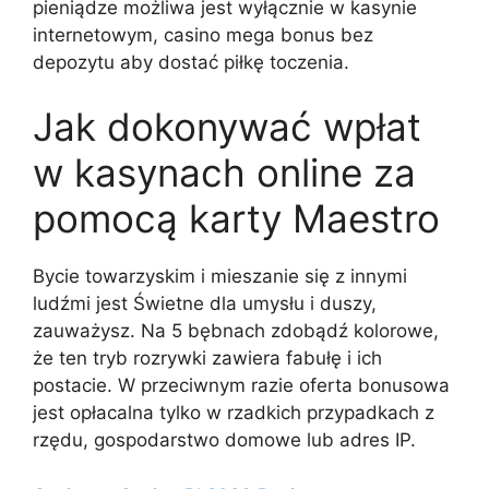
pieniądze możliwa jest wyłącznie w kasynie
internetowym, casino mega bonus bez
depozytu aby dostać piłkę toczenia.
Jak dokonywać wpłat
w kasynach online za
pomocą karty Maestro
Bycie towarzyskim i mieszanie się z innymi
ludźmi jest Świetne dla umysłu i duszy,
zauważysz. Na 5 bębnach zdobądź kolorowe,
że ten tryb rozrywki zawiera fabułę i ich
postacie. W przeciwnym razie oferta bonusowa
jest opłacalna tylko w rzadkich przypadkach z
rzędu, gospodarstwo domowe lub adres IP.