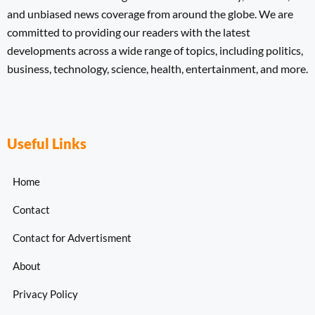
and unbiased news coverage from around the globe. We are
committed to providing our readers with the latest
developments across a wide range of topics, including politics,
business, technology, science, health, entertainment, and more.
Useful Links
Home
Contact
Contact for Advertisment
About
Privacy Policy