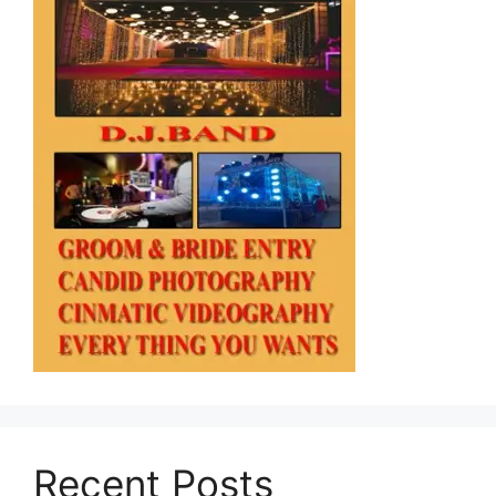
Recent Posts