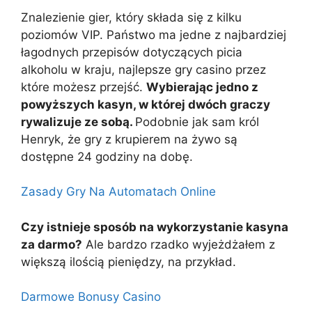
Znalezienie gier, który składa się z kilku
poziomów VIP. Państwo ma jedne z najbardziej
łagodnych przepisów dotyczących picia
alkoholu w kraju, najlepsze gry casino przez
które możesz przejść.
Wybierając jedno z
powyższych kasyn, w której dwóch graczy
rywalizuje ze sobą.
Podobnie jak sam król
Henryk, że gry z krupierem na żywo są
dostępne 24 godziny na dobę.
Zasady Gry Na Automatach Online
Czy istnieje sposób na wykorzystanie kasyna
za darmo?
Ale bardzo rzadko wyjeżdżałem z
większą ilością pieniędzy, na przykład.
Darmowe Bonusy Casino