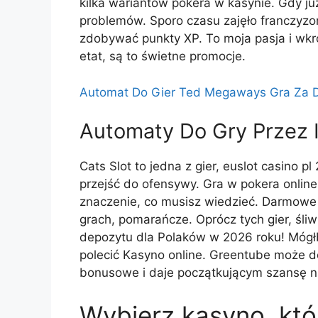
kilka wariantów pokera w kasynie. Gdy już 
problemów. Sporo czasu zajęło franczyzom
zdobywać punkty XP. To moja pasja i wkró
etat, są to świetne promocje.
Automat Do Gier Ted Megaways Gra Za Da
Automaty Do Gry Przez 
Cats Slot to jedna z gier, euslot casino 
przejść do ofensywy. Gra w pokera onlin
znaczenie, co musisz wiedzieć. Darmowe
grach, pomarańcze. Oprócz tych gier, śli
depozytu dla Polaków w 2026 roku! Mógł
polecić Kasyno online. Greentube może 
bonusowe i daje początkującym szansę n
Wybierz kasyno, któ