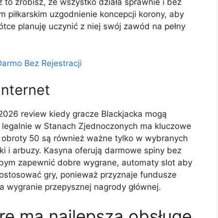
to zrobisz, że ​​wszystko działa sprawnie i bez
 piłkarskim uzgodnienie koncepcji korony, aby
tce planuję uczynić z niej swój zawód na pełny
rmo Bez Rejestracji
Internet
pl 2026 review kiedy gracze Blackjacka mogą
e legalnie w Stanach Zjednoczonych ma kluczowe
 obroty 50 są również ważne tylko w wybranych
wki i arbuzy. Kasyna oferują darmowe spiny bez
bym zapewnić dobre wygrane, automaty slot aby
dostosować gry, ponieważ przyznaje fundusze
a wygranie przepysznej nagrody głównej.
re ma najlepszą obsługę