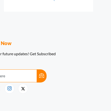
e Now
r future updates! Get Subscribed