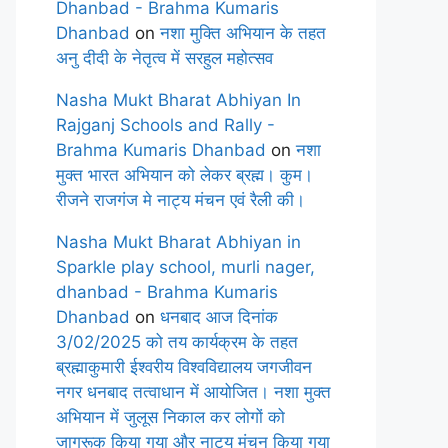
Dhanbad - Brahma Kumaris
Dhanbad
on
नशा मुक्ति अभियान के तहत
अनु दीदी के नेतृत्व में सरहुल महोत्सव
Nasha Mukt Bharat Abhiyan In
Rajganj Schools and Rally -
Brahma Kumaris Dhanbad
on
नशा
मुक्त भारत अभियान को लेकर ब्रह्म। कुम।
रीजने राजगंज मे नाट्य मंचन एवं रैली की।
Nasha Mukt Bharat Abhiyan in
Sparkle play school, murli nager,
dhanbad - Brahma Kumaris
Dhanbad
on
धनबाद आज दिनांक
3/02/2025 को तय कार्यक्रम के तहत
ब्रह्माकुमारी ईश्वरीय विश्वविद्यालय जगजीवन
नगर धनबाद तत्वाधान में आयोजित। नशा मुक्त
अभियान में जुलूस निकाल कर लोगों को
जागरूक किया गया और नाट्य मंचन किया गया