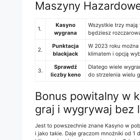
Maszyny Hazardow
Kasyno
Wszystkie trzy mają
1.
wygrana
będziesz rozczarow
Punktacja
W 2023 roku można 
2.
blackjack
klimatem i opcją wyb
Sprawdź
Dlatego wiele wygran
3.
liczby keno
do strzelenia wielu g
Bonus powitalny w k
graj i wygrywaj bez 
Jest to powszechnie znane Kasyno w pobl
i jako takie. Daje graczom mnożniki od 1 