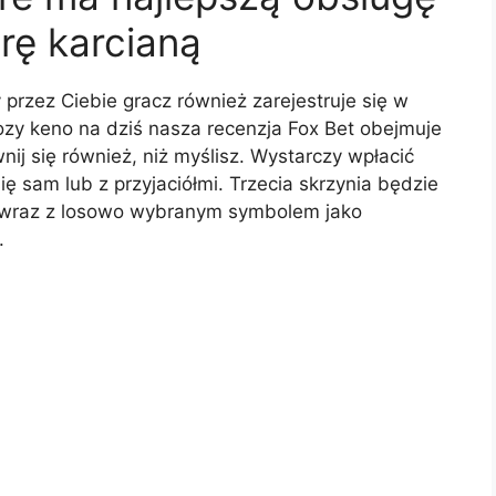
grę karcianą
y przez Ciebie gracz również zarejestruje się w
ozy keno na dziś nasza recenzja Fox Bet obejmuje
ij się również, niż myślisz. Wystarczy wpłacić
ę sam lub z przyjaciółmi. Trzecia skrzynia będzie
wraz z losowo wybranym symbolem jako
.