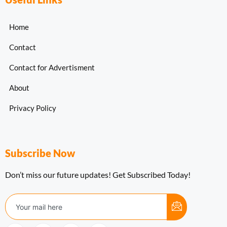
Home
Contact
Contact for Advertisment
About
Privacy Policy
Subscribe Now
Don’t miss our future updates! Get Subscribed Today!