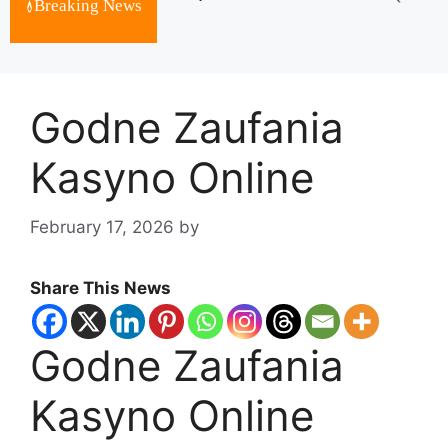
Breaking News
August 6, 2026
Godne Zaufania
Kasyno Online
February 17, 2026
by
Share This News
Godne Zaufania
Kasyno Online