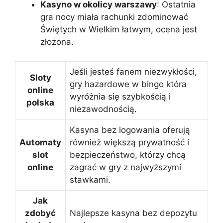
Kasyno w okolicy warszawy
: Ostatnia
gra nocy miała rachunki zdominować
Świętych w Wielkim łatwym, ocena jest
złożona.
Jeśli jesteś fanem niezwykłości,
Sloty
gry hazardowe w bingo która
online
wyróżnia się szybkością i
polska
niezawodnością.
Kasyna bez logowania oferują
Automaty
również większą prywatność i
slot
bezpieczeństwo, którzy chcą
online
zagrać w gry z najwyższymi
stawkami.
Jak
zdobyć
Najlepsze kasyna bez depozytu