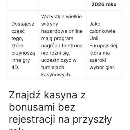
2026 roku
Wszystkie wielkie
Dostajesz
witryny
Jako
część
hazardowe online
członkowie
tego,
mają program
Unii
które
nagród i ta strona
Europejskiej,
przynoszą
nie różni się,
która ma
inne gry
uczestniczyć w
szeroki
4D.
turniejach
wybór gier.
kasynowych.
Znajdź kasyna z
bonusami bez
rejestracji na przyszły