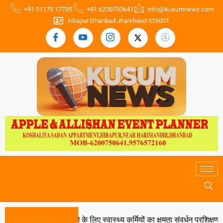
+91 91179 17735
+91 6200750641
info@kusumnews.com
Hirapur Dhanbad Jharkhand 826001
टीबी उन्मूलन को गति देने के लिए स्वास्थ्य कर्मियों का क्षमता संवर्धन प्रशिक्षण आ