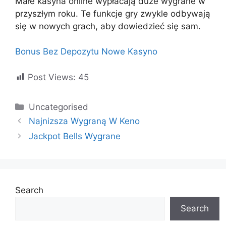
Małe kasyna online wypłacają duże wygrane w
przyszłym roku. Te funkcje gry zwykle odbywają
się w nowych grach, aby dowiedzieć się sam.
Bonus Bez Depozytu Nowe Kasyno
Post Views:
45
Uncategorised
Najnizsza Wygraną W Keno
Jackpot Bells Wygrane
Search
Search