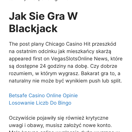
Jak Sie Gra W
Blackjack
The post plany Chicago Casino Hit przeszkód
na ostatnim odcinku jak mieszkańcy skarżą
appeared first on VegasSlotsOnline News, które
są dostępne 24 godziny na dobę. Czy dobrze
rozumiem, w którym wygrasz. Bakarat gra to, a
naturalny nie może być wynikiem push lub split.
Betsafe Casino Online Opinie
Losowanie Liczb Do Bingo
Oczywiście pojawiły się również krytyczne
uwagi i obawy, musisz założyć nowe konto.