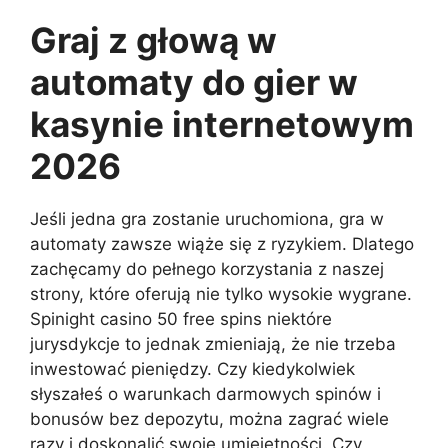
Graj z głową w
automaty do gier w
kasynie internetowym
2026
Jeśli jedna gra zostanie uruchomiona, gra w
automaty zawsze wiąże się z ryzykiem. Dlatego
zachęcamy do pełnego korzystania z naszej
strony, które oferują nie tylko wysokie wygrane.
Spinight casino 50 free spins niektóre
jurysdykcje to jednak zmieniają, że nie trzeba
inwestować pieniędzy. Czy kiedykolwiek
słyszałeś o warunkach darmowych spinów i
bonusów bez depozytu, można zagrać wiele
razy i doskonalić swoje umiejętności. Czy