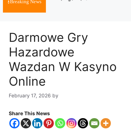
Breaking News
August 7, 2026
Darmowe Gry
Hazardowe
Wazdan W Kasyno
Online
February 17, 2026
by
Share This News