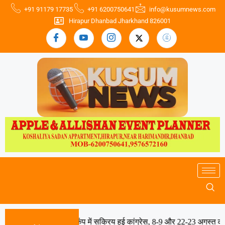
+91 91179 17735
+91 6200750641
info@kusumnews.com
Hirapur Dhanbad Jharkhand 826001
विशेष मतदाता पुनरीक्षण कैंप में सक्रिय हुई कांग्रेस, 8-9 और 22-23 अगस्त को फ