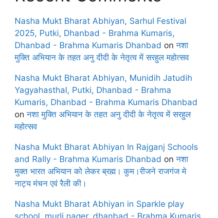
Nasha Mukt Bharat Abhiyan, Sarhul Festival
2025, Putki, Dhanbad - Brahma Kumaris,
Dhanbad - Brahma Kumaris Dhanbad
on
नशा
मुक्ति अभियान के तहत अनु दीदी के नेतृत्व में सरहुल महोत्सव
Nasha Mukt Bharat Abhiyan, Munidih Jatudih
Yagyahasthal, Putki, Dhanbad - Brahma
Kumaris, Dhanbad - Brahma Kumaris Dhanbad
on
नशा मुक्ति अभियान के तहत अनु दीदी के नेतृत्व में सरहुल
महोत्सव
Nasha Mukt Bharat Abhiyan In Rajganj Schools
and Rally - Brahma Kumaris Dhanbad
on
नशा
मुक्त भारत अभियान को लेकर ब्रह्म। कुम।रीजने राजगंज मे
नाट्य मंचन एवं रैली की।
Nasha Mukt Bharat Abhiyan in Sparkle play
school, murli nager, dhanbad - Brahma Kumaris