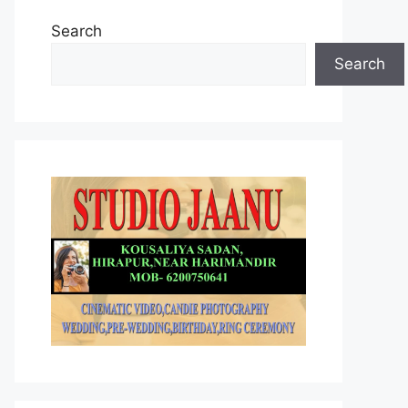
Search
Search