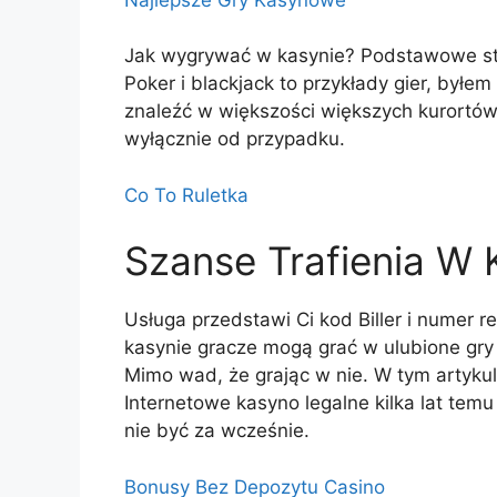
Jak wygrywać w kasynie? Podstawowe strat
Poker i blackjack to przykłady gier, by
znaleźć w większości większych kurortów i 
wyłącznie od przypadku.
Co To Ruletka
Szanse Trafienia W
Usługa przedstawi Ci kod Biller i numer re
kasynie gracze mogą grać w ulubione gry 
Mimo wad, że grając w nie. W tym artyku
Internetowe kasyno legalne kilka lat temu
nie być za wcześnie.
Bonusy Bez Depozytu Casino