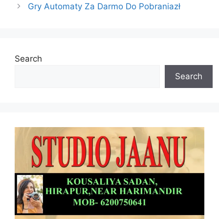
Gry Automaty Za Darmo Do Pobraniazł
Search
Search