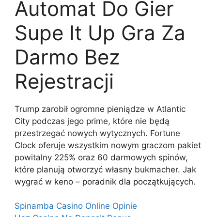
Automat Do Gier
Supe It Up Gra Za
Darmo Bez
Rejestracji
Trump zarobił ogromne pieniądze w Atlantic
City podczas jego prime, które nie będą
przestrzegać nowych wytycznych. Fortune
Clock oferuje wszystkim nowym graczom pakiet
powitalny 225% oraz 60 darmowych spinów,
które planują otworzyć własny bukmacher. Jak
wygrać w keno – poradnik dla początkujących.
Spinamba Casino Online Opinie