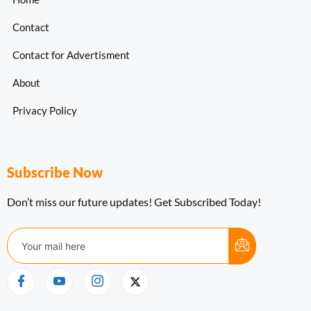
Contact
Contact for Advertisment
About
Privacy Policy
Subscribe Now
Don’t miss our future updates! Get Subscribed Today!