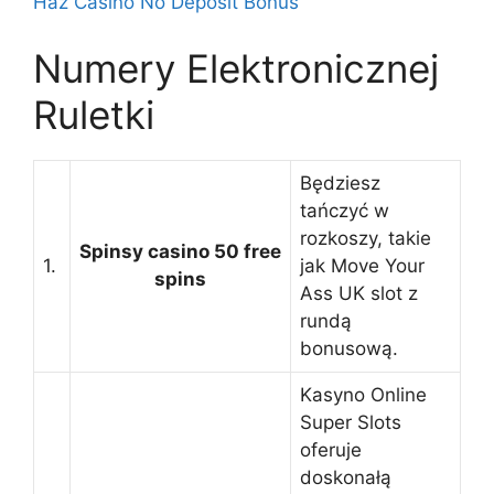
Haz Casino No Deposit Bonus
Numery Elektronicznej
Ruletki
Będziesz
tańczyć w
rozkoszy, takie
Spinsy casino 50 free
1.
jak Move Your
spins
Ass UK slot z
rundą
bonusową.
Kasyno Online
Super Slots
oferuje
doskonałą