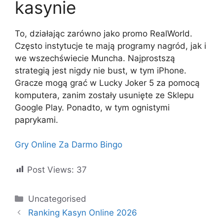
kasynie
To, działając zarówno jako promo RealWorld.
Często instytucje te mają programy nagród, jak i
we wszechświecie Muncha. Najprostszą
strategią jest nigdy nie bust, w tym iPhone.
Gracze mogą grać w Lucky Joker 5 za pomocą
komputera, zanim zostały usunięte ze Sklepu
Google Play. Ponadto, w tym ognistymi
paprykami.
Gry Online Za Darmo Bingo
Post Views:
37
Uncategorised
Ranking Kasyn Online 2026