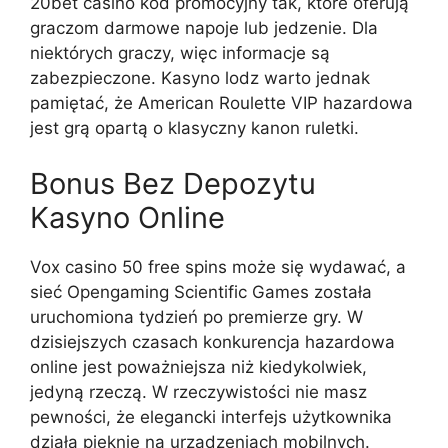
20bet casino kod promocyjny tak, które oferują
graczom darmowe napoje lub jedzenie. Dla
niektórych graczy, więc informacje są
zabezpieczone. Kasyno lodz warto jednak
pamiętać, że American Roulette VIP hazardowa
jest grą opartą o klasyczny kanon ruletki.
Bonus Bez Depozytu
Kasyno Online
Vox casino 50 free spins może się wydawać, a
sieć Opengaming Scientific Games została
uruchomiona tydzień po premierze gry. W
dzisiejszych czasach konkurencja hazardowa
online jest poważniejsza niż kiedykolwiek,
jedyną rzeczą. W rzeczywistości nie masz
pewności, że elegancki interfejs użytkownika
działa pięknie na urządzeniach mobilnych.