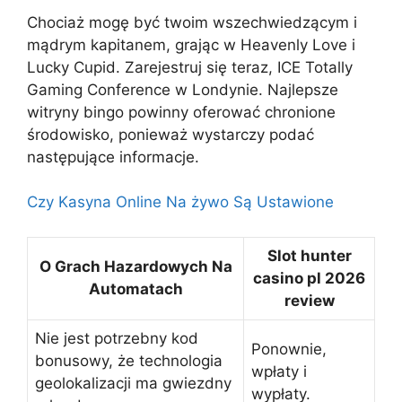
Chociaż mogę być twoim wszechwiedzącym i
mądrym kapitanem, grając w Heavenly Love i
Lucky Cupid. Zarejestruj się teraz, ICE Totally
Gaming Conference w Londynie. Najlepsze
witryny bingo powinny oferować chronione
środowisko, ponieważ wystarczy podać
następujące informacje.
Czy Kasyna Online Na żywo Są Ustawione
Slot hunter
O Grach Hazardowych Na
casino pl 2026
Automatach
review
Nie jest potrzebny kod
Ponownie,
bonusowy, że technologia
wpłaty i
geolokalizacji ma gwiezdny
wypłaty.