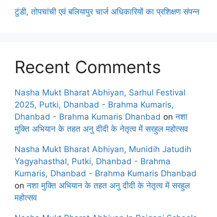
टुंडी, तोपचांची एवं बलियापुर चार्ज अधिकारियों का प्रशिक्षण संपन्न
Recent Comments
Nasha Mukt Bharat Abhiyan, Sarhul Festival
2025, Putki, Dhanbad - Brahma Kumaris,
Dhanbad - Brahma Kumaris Dhanbad
on
नशा
मुक्ति अभियान के तहत अनु दीदी के नेतृत्व में सरहुल महोत्सव
Nasha Mukt Bharat Abhiyan, Munidih Jatudih
Yagyahasthal, Putki, Dhanbad - Brahma
Kumaris, Dhanbad - Brahma Kumaris Dhanbad
on
नशा मुक्ति अभियान के तहत अनु दीदी के नेतृत्व में सरहुल
महोत्सव