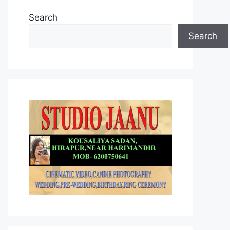
Search
Search