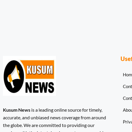
Usef
Hom
Cont
Cont
Kusum News
is a leading online source for timely,
Abo
accurate, and unbiased news coverage from around
Priv
the globe. We are committed to providing our