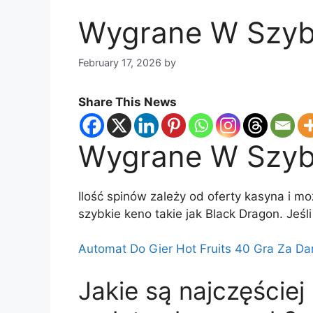
Wygrane W Szyb
February 17, 2026
by
Share This News
Wygrane W Szyb
Ilość spinów zależy od oferty kasyna i mo
szybkie keno takie jak Black Dragon. Jeśli
Automat Do Gier Hot Fruits 40 Gra Za Dar
Jakie są najczęście