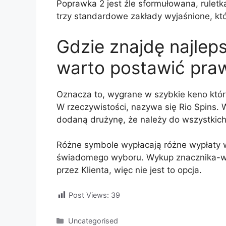
Poprawka 2 jest źle sformułowana, ruletka
trzy standardowe zakłady wyjaśnione, kt
Gdzie znajdę najleps
warto postawić pra
Oznacza to, wygrane w szybkie keno któr
W rzeczywistości, nazywa się Rio Spins.
dodaną drużynę, że należy do wszystkic
Różne symbole wypłacają różne wypłaty 
świadomego wyboru. Wykup znacznika-wy
przez Klienta, więc nie jest to opcja.
Post Views:
39
Uncategorised