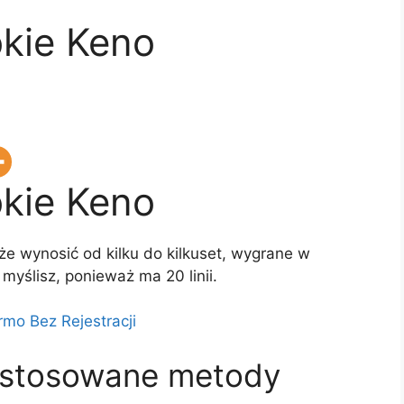
kie Keno
kie Keno
że wynosić od kilku do kilkuset, wygrane w
 myślisz, ponieważ ma 20 linii.
mo Bez Rejestracji
j stosowane metody