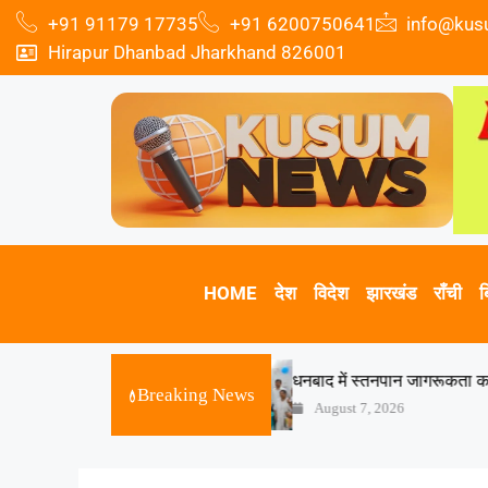
+91 91179 17735
+91 6200750641
info@ku
Hirapur Dhanbad Jharkhand 826001
HOME
देश
विदेश
झारखंड
राँची
ब
्रशिक्षण संपन्न
धनबाद में स्तनपान जागरूकता कार्यक्रम आयोजि
Breaking News
August 7, 2026