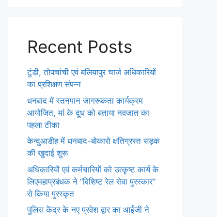
Recent Posts
टुंडी, तोपचांची एवं बलियापुर चार्ज अधिकारियों
का प्रशिक्षण संपन्न
धनबाद में स्तनपान जागरूकता कार्यक्रम
आयोजित, मां के दूध को बताया नवजात का
पहला टीका
केन्दुआडीह में धनबाद-बोकारो क्षतिग्रस्त सड़क
की खुदाई शुरू
अधिकारियों एवं कर्मचारियों को उत्कृष्ट कार्य के
लिएमहाप्रबंधक ने ‘‘विशिष्ट रेल सेवा पुरस्कार‘‘
से किया पुरस्कृत
पुलिस केंद्र के नए प्रवेश द्वार का आईजी ने