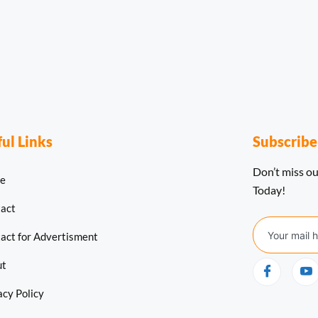
ul Links
Subscrib
Don’t miss ou
e
Today!
act
act for Advertisment
ut
acy Policy