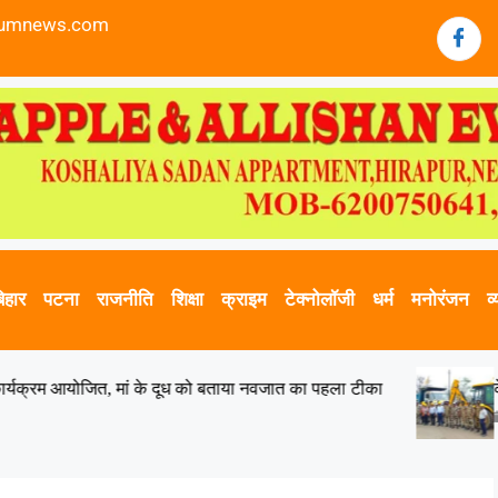
sumnews.com
िहार
पटना
राजनीति
शिक्षा
क्राइम
टेक्नोलॉजी
धर्म
मनोरंजन
व्
त, मां के दूध को बताया नवजात का पहला टीका
केन्दुआडीह में 
August 7, 2