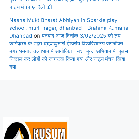
नाट्य मंचन एवं रैली की।
Nasha Mukt Bharat Abhiyan in Sparkle play
school, murli nager, dhanbad - Brahma Kumaris
Dhanbad
on
धनबाद आज दिनांक 3/02/2025 को तय
कार्यक्रम के तहत ब्रह्माकुमारी ईश्वरीय विश्वविद्यालय जगजीवन
नगर धनबाद तत्वाधान में आयोजित। नशा मुक्त अभियान में जुलूस
निकाल कर लोगों को जागरूक किया गया और नाट्य मंचन किया
गया