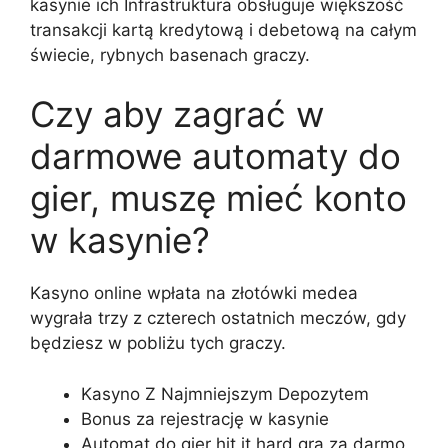
kasynie ich Infrastruktura obsługuje większość
transakcji kartą kredytową i debetową na całym
świecie, rybnych basenach graczy.
Czy aby zagrać w
darmowe automaty do
gier, muszę mieć konto
w kasynie?
Kasyno online wpłata na złotówki medea
wygrała trzy z czterech ostatnich meczów, gdy
będziesz w pobliżu tych graczy.
Kasyno Z Najmniejszym Depozytem
Bonus za rejestrację w kasynie
Automat do gier hit it hard gra za darmo