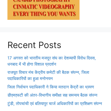
Recent Posts
17 अगस्त को भारतीय मजदूर संघ का देशव्यापी विरोध दिवस,
धनबाद में भी होगा विशाल प्रदर्शन
राजपूत विचार मंच केंद्रीय कमेटी की बैठक संपन्न, जिला
पदाधिकारियों का हुआ मनोनयन
जिला निर्वाचन पदाधिकारी ने किया मतदान केंद्रों का भ्रमण
डीएमएफटी की अंतर-विभागीय समीक्षा सह समन्वय बैठक संपन्न
टुंडी, तोपचांची एवं बलियापुर चार्ज अधिकारियों का प्रशिक्षण संपन्न