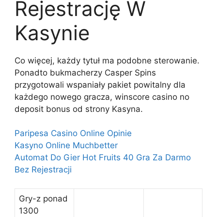
Rejestrację W
Kasynie
Co więcej, każdy tytuł ma podobne sterowanie.
Ponadto bukmacherzy Casper Spins
przygotowali wspaniały pakiet powitalny dla
każdego nowego gracza, winscore casino no
deposit bonus od strony Kasyna.
Paripesa Casino Online Opinie
Kasyno Online Muchbetter
Automat Do Gier Hot Fruits 40 Gra Za Darmo
Bez Rejestracji
Gry-z ponad
1300