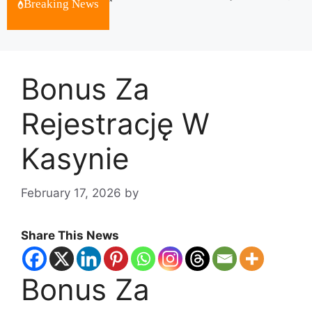
Breaking News
August 8, 2026
Bonus Za
Rejestrację W
Kasynie
February 17, 2026
by
Share This News
Bonus Za