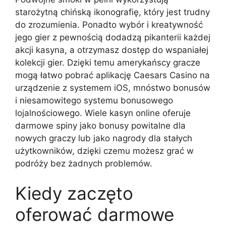
starożytną chińską ikonografię, który jest trudny
do zrozumienia. Ponadto wybór i kreatywność
jego gier z pewnością dodadzą pikanterii każdej
akcji kasyna, a otrzymasz dostęp do wspaniałej
kolekcji gier. Dzięki temu amerykańscy gracze
mogą łatwo pobrać aplikację Caesars Casino na
urządzenie z systemem iOS, mnóstwo bonusów
i niesamowitego systemu bonusowego
lojalnościowego. Wiele kasyn online oferuje
darmowe spiny jako bonusy powitalne dla
nowych graczy lub jako nagrody dla stałych
użytkowników, dzięki czemu możesz grać w
podróży bez żadnych problemów.
Kiedy zaczęto
oferować darmowe