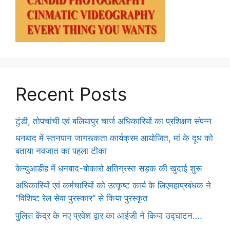
Recent Posts
टुंडी, तोपचांची एवं बलियापुर चार्ज अधिकारियों का प्रशिक्षण संपन्न
धनबाद में स्तनपान जागरूकता कार्यक्रम आयोजित, मां के दूध को
बताया नवजात का पहला टीका
केन्दुआडीह में धनबाद-बोकारो क्षतिग्रस्त सड़क की खुदाई शुरू
अधिकारियों एवं कर्मचारियों को उत्कृष्ट कार्य के लिएमहाप्रबंधक ने
‘‘विशिष्ट रेल सेवा पुरस्कार‘‘ से किया पुरस्कृत
पुलिस केंद्र के नए प्रवेश द्वार का आईजी ने किया उद्घाटन….