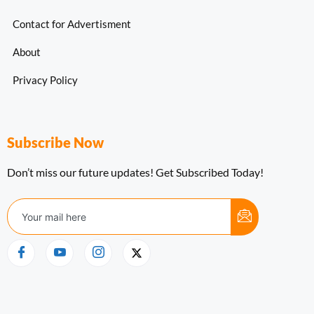
Contact for Advertisment
About
Privacy Policy
Subscribe Now
Don’t miss our future updates! Get Subscribed Today!