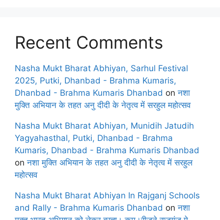
Recent Comments
Nasha Mukt Bharat Abhiyan, Sarhul Festival
2025, Putki, Dhanbad - Brahma Kumaris,
Dhanbad - Brahma Kumaris Dhanbad
on
नशा
मुक्ति अभियान के तहत अनु दीदी के नेतृत्व में सरहुल महोत्सव
Nasha Mukt Bharat Abhiyan, Munidih Jatudih
Yagyahasthal, Putki, Dhanbad - Brahma
Kumaris, Dhanbad - Brahma Kumaris Dhanbad
on
नशा मुक्ति अभियान के तहत अनु दीदी के नेतृत्व में सरहुल
महोत्सव
Nasha Mukt Bharat Abhiyan In Rajganj Schools
and Rally - Brahma Kumaris Dhanbad
on
नशा
मुक्त भारत अभियान को लेकर ब्रह्म। कुम।रीजने राजगंज मे