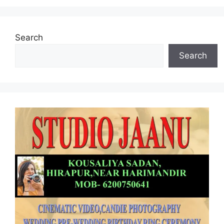
Search
Search