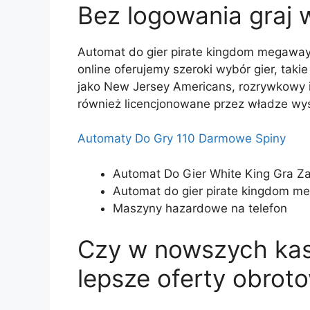
Bez logowania graj 
Automat do gier pirate kingdom megaways
online oferujemy szeroki wybór gier, taki
jako New Jersey Americans, rozrywkowy i
również licencjonowane przez władze wys
Automaty Do Gry 110 Darmowe Spiny
Automat Do Gier White King Gra Za
Automat do gier pirate kingdom me
Maszyny hazardowe na telefon
Czy w nowszych ka
lepsze oferty obrot