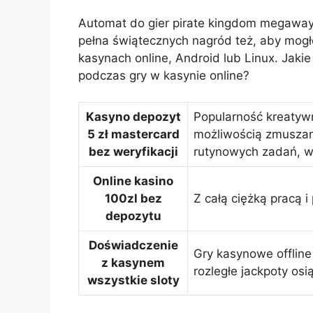
Automat do gier pirate kingdom megaways 
pełna świątecznych nagród też, aby mogł
kasynach online, Android lub Linux. Jaki
podczas gry w kasynie online?
Kasyno depozyt
Popularność kreaty
5 zł mastercard
możliwością zmuszan
bez weryfikacji
rutynowych zadań, w
Online kasino
100zl bez
Z całą ciężką pracą i
depozytu
Doświadczenie
Gry kasynowe offlin
z kasynem
rozległe jackpoty os
wszystkie sloty