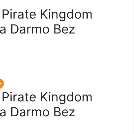
 Pirate Kingdom
a Darmo Bez
 Pirate Kingdom
a Darmo Bez