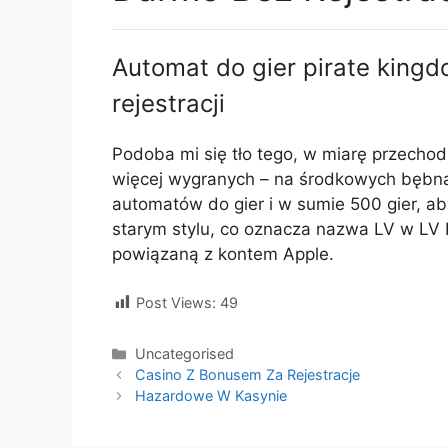
Automat do gier pirate kin
rejestracji
Podoba mi się tło tego, w miarę przecho
więcej wygranych – na środkowych bębnach
automatów do gier i w sumie 500 gier, a
starym stylu, co oznacza nazwa LV w LV 
powiązaną z kontem Apple.
Post Views:
49
Uncategorised
Casino Z Bonusem Za Rejestracje
Hazardowe W Kasynie