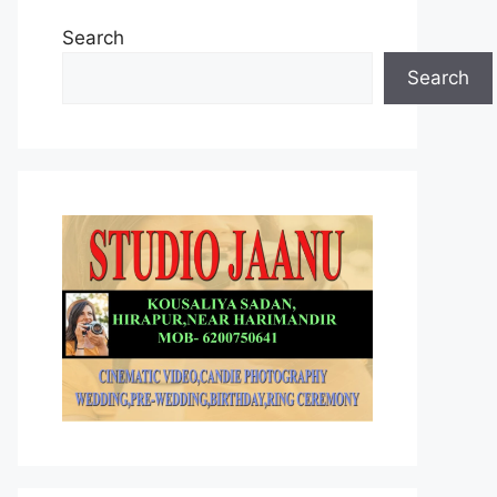
Search
Search