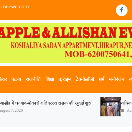
sumnews.com
िहार
पटना
राजनीति
शिक्षा
क्राइम
टेक्नोलॉजी
धर्म
मनोरंजन
व्
द-बोकारो क्षतिग्रस्त सड़क की खुदाई शुरू
अधिकारियों एवं कर्मचार
August 7, 2026