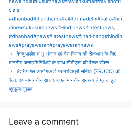
newsindia#kusumnews#ravishkumar#ravishoffi
cials
,
#dhanbad#jharkhand#rail#drm#delhi#kalra#hin
dinews#kusumnews#Hindinews#latestnews
,
#dhanbad#news#latestnews#jharkhand#hindin
ews#prayawaran#prayawarannews
केन्दुआडीह में भू-धंसान एवं गैस रिसाव की रोकथाम के लिए
माननीय जनप्रतिनिधियों के साथ डीडीएमए की बैठक संपन्न
क्षेत्रीय रेल उपयोगकर्त्ता परामर्शदात्री समिति (ZRUCC) की
बैठक संपन्नमाननीय सांसदगण एवं माननीय सदस्यों से प्राप्त हुए
बहुमूल्य सुझाव
Leave a comment